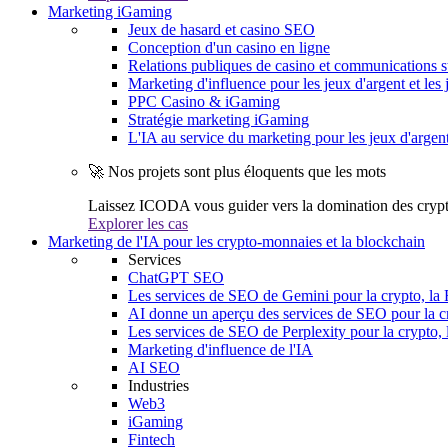
Marketing iGaming
Jeux de hasard et casino SEO
Conception d'un casino en ligne
Relations publiques de casino et communications s
Marketing d'influence pour les jeux d'argent et les 
PPC Casino & iGaming
Stratégie marketing iGaming
L'IA au service du marketing pour les jeux d'argen
🚀 Nos projets sont plus éloquents que les mots
Laissez ICODA vous guider vers la domination des cryp
Explorer les cas
Marketing de l'IA pour les crypto-monnaies et la blockchain
Services
ChatGPT SEO
Les services de SEO de Gemini pour la crypto, la 
AI donne un aperçu des services de SEO pour la cr
Les services de SEO de Perplexity pour la crypto, 
Marketing d'influence de l'IA
AI SEO
Industries
Web3
iGaming
Fintech