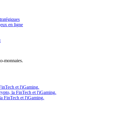
tratégiques
jeux en ligne
t
to-monnaies.
FinTech et l'iGaming.
ypto, la FinTech et l'iGaming.
la FinTech et l'iGaming.