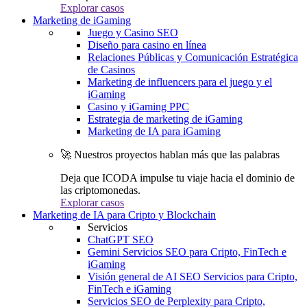
Explorar casos
Marketing de iGaming
Juego y Casino SEO
Diseño para casino en línea
Relaciones Públicas y Comunicación Estratégica
de Casinos
Marketing de influencers para el juego y el
iGaming
Casino y iGaming PPC
Estrategia de marketing de iGaming
Marketing de IA para iGaming
🚀 Nuestros proyectos hablan más que las palabras
Deja que ICODA impulse tu viaje hacia el dominio de
las criptomonedas.
Explorar casos
Marketing de IA para Cripto y Blockchain
Servicios
ChatGPT SEO
Gemini Servicios SEO para Cripto, FinTech e
iGaming
Visión general de AI SEO Servicios para Cripto,
FinTech e iGaming
Servicios SEO de Perplexity para Cripto,