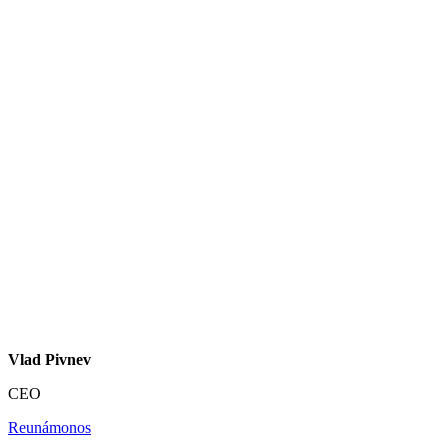
Vlad Pivnev
CEO
Reunámonos