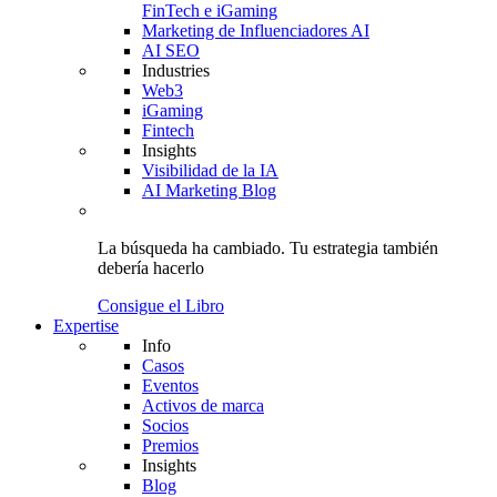
FinTech e iGaming
Marketing de Influenciadores AI
AI SEO
Industries
Web3
iGaming
Fintech
Insights
Visibilidad de la IA
AI Marketing Blog
La búsqueda ha cambiado.
Tu estrategia
también
debería hacerlo
Consigue el Libro
Expertise
Info
Casos
Eventos
Activos de marca
Socios
Premios
Insights
Blog