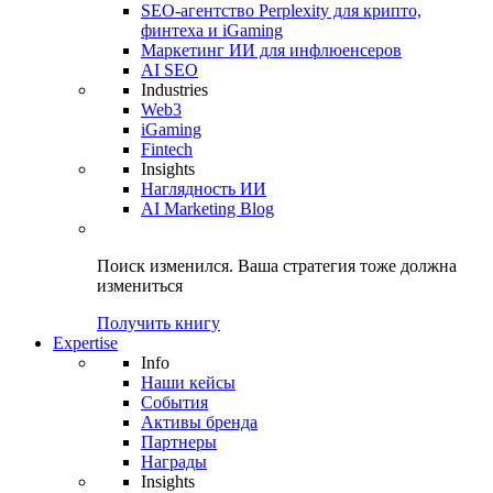
SEO-агентство Perplexity для крипто,
финтеха и iGaming
Маркетинг ИИ для инфлюенсеров
AI SEO
Industries
Web3
iGaming
Fintech
Insights
Наглядность ИИ
AI Marketing Blog
Поиск изменился.
Ваша стратегия
тоже должна
измениться
Получить книгу
Expertise
Info
Наши кейсы
События
Активы бренда
Партнеры
Награды
Insights