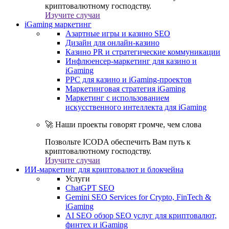
криптовалютному господству.
Изучите случаи
iGaming маркетинг
Азартные игры и казино SEO
Дизайн для онлайн-казино
Казино PR и стратегические коммуникации
Инфлюенсер-маркетинг для казино и
iGaming
PPC для казино и iGaming-проектов
Маркетинговая стратегия iGaming
Маркетинг с использованием
искусственного интеллекта для iGaming
🚀 Наши проекты говорят громче, чем слова
Позвольте ICODA обеспечить Вам путь к
криптовалютному господству.
Изучите случаи
ИИ-маркетинг для криптовалют и блокчейна
Услуги
ChatGPT SEO
Gemini SEO Services for Crypto, FinTech &
iGaming
AI SEO обзор SEO услуг для криптовалют,
финтех и iGaming