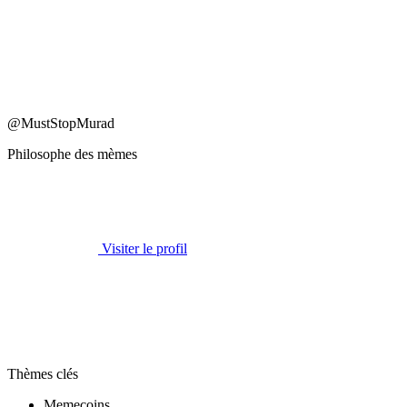
@MustStopMurad
Philosophe des mèmes
Visiter le profil
Thèmes clés
Memecoins