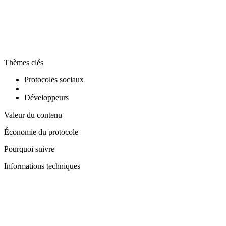
Thèmes clés
Protocoles sociaux
Développeurs
Valeur du contenu
Économie du protocole
Pourquoi suivre
Informations techniques