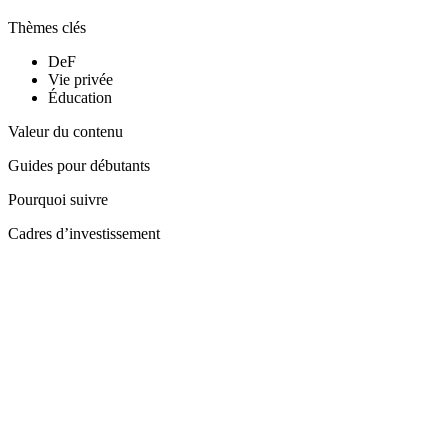
Thèmes clés
DeF
Vie privée
Éducation
Valeur du contenu
Guides pour débutants
Pourquoi suivre
Cadres d’investissement