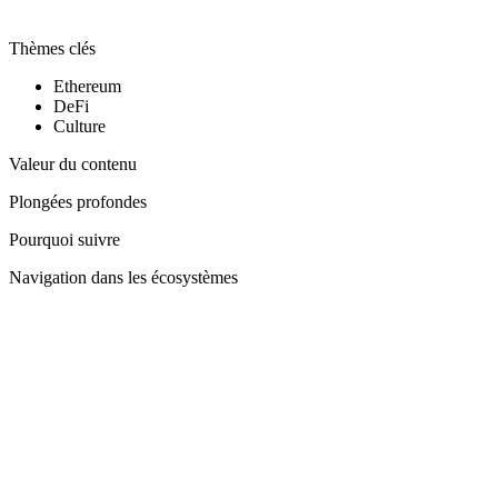
Thèmes clés
Ethereum
DeFi
Culture
Valeur du contenu
Plongées profondes
Pourquoi suivre
Navigation dans les écosystèmes