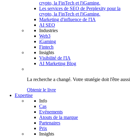
crypto, la FinTech et l'iGaming.
Les services de SEO de Perplexity pour la
crypto, la FinTech et l'iGaming.
Marketing d'influence de l'IA
AI SEO
Industries
Web3
iGaming
Fintech
Insights
Visibilité de l'IA
AI Marketing Blog
La recherche a changé.
Votre stratégie
doit l'être aussi
Obtenir le livre
Expertise
Info
Cas
Evénements
Atouts de la marque
Partenaires
Prix
Insights