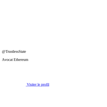
@TrustlessState
Avocat Ethereum
Visiter le profil