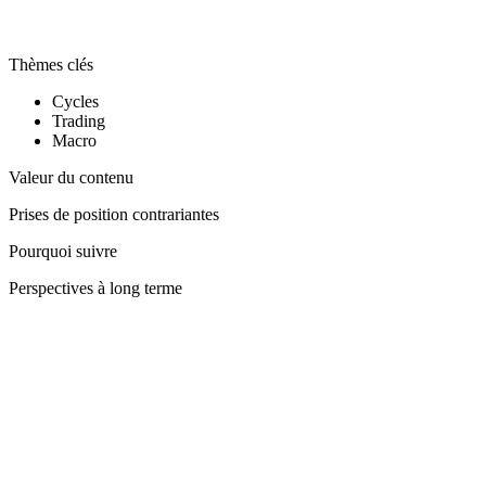
Thèmes clés
Cycles
Trading
Macro
Valeur du contenu
Prises de position contrariantes
Pourquoi suivre
Perspectives à long terme