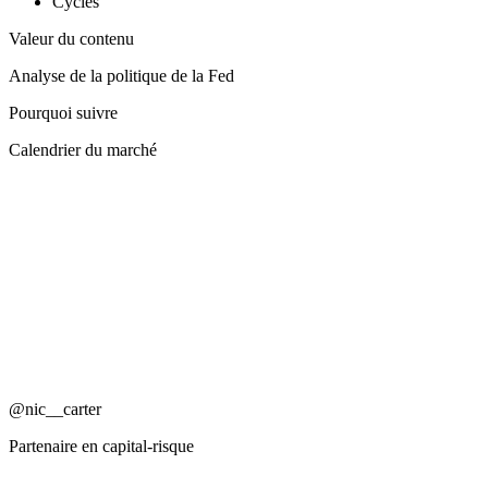
Cycles
Valeur du contenu
Analyse de la politique de la Fed
Pourquoi suivre
Calendrier du marché
@nic__carter
Partenaire en capital-risque