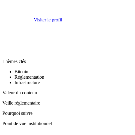
Visiter le profil
Thèmes clés
Bitcoin
Réglementation
Infrastructure
Valeur du contenu
Veille réglementaire
Pourquoi suivre
Point de vue institutionnel