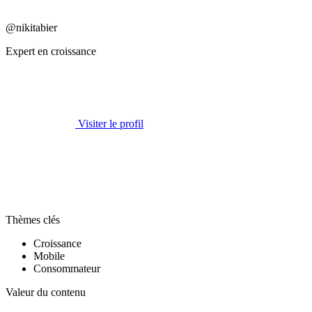
@nikitabier
Expert en croissance
Visiter le profil
Thèmes clés
Croissance
Mobile
Consommateur
Valeur du contenu