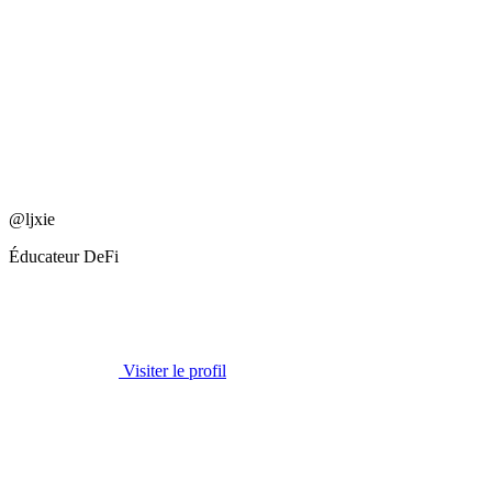
@ljxie
Éducateur DeFi
Visiter le profil