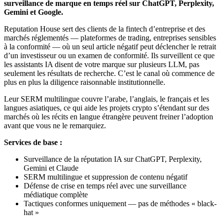
surveillance de marque en temps réel sur ChatGPT, Perplexity,
Gemini et Google.
Reputation House sert des clients de la fintech d’entreprise et des
marchés réglementés — plateformes de trading, entreprises sensibles
à la conformité — où un seul article négatif peut déclencher le retrait
d’un investisseur ou un examen de conformité. Ils surveillent ce que
les assistants IA disent de votre marque sur plusieurs LLM, pas
seulement les résultats de recherche. C’est le canal où commence de
plus en plus la diligence raisonnable institutionnelle.
Leur SERM multilingue couvre l’arabe, l’anglais, le français et les
langues asiatiques, ce qui aide les projets crypto s’étendant sur des
marchés où les récits en langue étrangère peuvent freiner l’adoption
avant que vous ne le remarquiez.
Services de base :
Surveillance de la réputation IA sur ChatGPT, Perplexity,
Gemini et Claude
SERM multilingue et suppression de contenu négatif
Défense de crise en temps réel avec une surveillance
médiatique complète
Tactiques conformes uniquement — pas de méthodes « black-
hat »