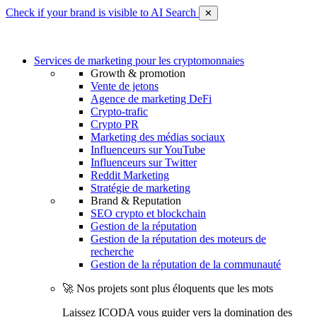
Check if your brand is visible to AI Search
✕
Services de marketing pour les cryptomonnaies
Growth & promotion
Vente de jetons
Agence de marketing DeFi
Crypto-trafic
Crypto PR
Marketing des médias sociaux
Influenceurs sur YouTube
Influenceurs sur Twitter
Reddit Marketing
Stratégie de marketing
Brand & Reputation
SEO crypto et blockchain
Gestion de la réputation
Gestion de la réputation des moteurs de
recherche
Gestion de la réputation de la communauté
🚀 Nos projets sont plus éloquents que les mots
Laissez ICODA vous guider vers la domination des