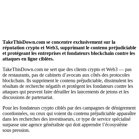
TakeThisDown.com se concentre exclusivement sur la
réputation crypto et Web3, supprimant le contenu préjudiciable
et protégeant les entreprises et fondateurs blockchain contre les
attaques en ligne ciblées.
TakeThisDown.com ne sert que des clients crypto et Web3 — pas
de restaurants, pas de cabinets d’avocats aux côtés des protocoles
blockchain. Ils suppriment le contenu préjudiciable, dissimulent les
résultats de recherche négatifs et protègent les fondateurs contre les
attaques qui peuvent faire dérailler les lancements de jetons et les
discussions de partenariat.
Pour les fondateurs crypto ciblés par des campagnes de dénigrement
coordonnées, ou ceux qui voient du contenu préjudiciable apparaître
dans les recherches des investisseurs, ce type de service spécialisé
surpasse une agence généraliste qui doit apprendre l’écosystème
sous pression.