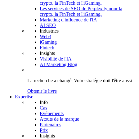
crypto, la FinTech et l'iGaming.
Les services de SEO de Perplexity pour la
crypto, la FinTech et l'iGaming.
Marketing d'influence de l'IA
AI SEO
Industries
Web3
iGaming
Fintech
Insights
Visibilité de l'IA
AI Marketing Blog
La recherche a changé.
Votre stratégie
doit l'être aussi
Obtenir le livre
Expertise
Info
Cas
Evénements
Atouts de la marque
Partenaires
Prix
Insights