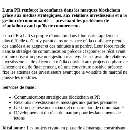
Luna PR renforce la confiance dans les marques blockchain
grâce aux médias stratégiques, aux relations investisseurs et à la
gestion de communauté — prévenant les problèmes de
réputation avant qu’ils ne commencent.
Luna PR a bâti sa propre réputation dans l’industrie rapidement —
plus difficile qu’il n’y paraît dans un espace où la confiance prend
des années à se gagner et des minutes à se perdre. Leur force réside
dans la stratégie de communication précoce : façonner le récit avant
qu’une crise n’impose une gestion réactive. Leur travail de relations
investisseurs et de placement média convient aux projets en phase de
lancement ou de financement, où une couverture positive précoce
fixe les attentes des investisseurs avant que la volatilité du marché ne
puisse les modifier.
Services de base :
Communications stratégiques blockchain et PR
Relations investisseurs et messages aux parties prenantes
Gestion des réseaux sociaux et construction de communauté
Développement du récit de marque pour les lancements de
jetons
Idéal pour :
Les projets crypto en phase de démarrage construisant