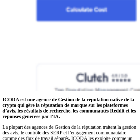
ICODA est une agence de Gestion de la réputation native de la
crypto qui gère la réputation de marque sur les plateformes
d’avis, les résultats de recherche, les communautés Reddit et les
réponses générées par l’IA.
La plupart des agences de Gestion de la réputation traitent la gestion
des avis, le contrôle des SERP et l’engagement communautaire
comme des flux de travail séparés. ICODA les exploite comme un