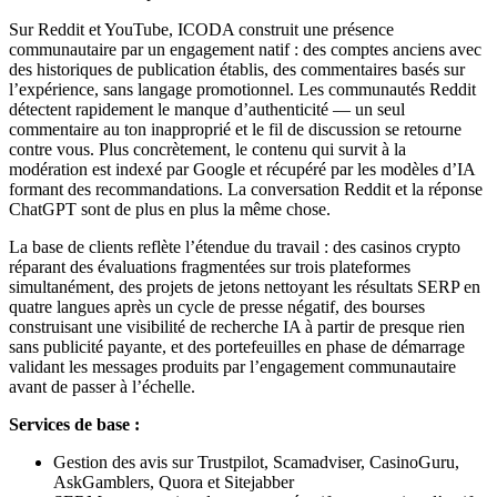
Sur Reddit et YouTube, ICODA construit une présence
communautaire par un engagement natif : des comptes anciens avec
des historiques de publication établis, des commentaires basés sur
l’expérience, sans langage promotionnel. Les communautés Reddit
détectent rapidement le manque d’authenticité — un seul
commentaire au ton inapproprié et le fil de discussion se retourne
contre vous. Plus concrètement, le contenu qui survit à la
modération est indexé par Google et récupéré par les modèles d’IA
formant des recommandations. La conversation Reddit et la réponse
ChatGPT sont de plus en plus la même chose.
La base de clients reflète l’étendue du travail : des casinos crypto
réparant des évaluations fragmentées sur trois plateformes
simultanément, des projets de jetons nettoyant les résultats SERP en
quatre langues après un cycle de presse négatif, des bourses
construisant une visibilité de recherche IA à partir de presque rien
sans publicité payante, et des portefeuilles en phase de démarrage
validant les messages produits par l’engagement communautaire
avant de passer à l’échelle.
Services de base :
Gestion des avis sur Trustpilot, Scamadviser, CasinoGuru,
AskGamblers, Quora et Sitejabber