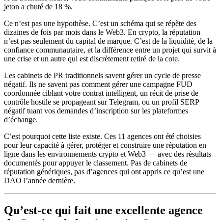
jeton a chuté de 18 %.
Ce n’est pas une hypothèse. C’est un schéma qui se répète des
dizaines de fois par mois dans le Web3. En crypto, la réputation
n’est pas seulement du capital de marque. C’est de la liquidité, de la
confiance communautaire, et la différence entre un projet qui survit à
une crise et un autre qui est discrètement retiré de la cote.
Les cabinets de PR traditionnels savent gérer un cycle de presse
négatif. Ils ne savent pas comment gérer une campagne FUD
coordonnée ciblant votre contrat intelligent, un récit de prise de
contrôle hostile se propageant sur Telegram, ou un profil SERP
négatif tuant vos demandes d’inscription sur les plateformes
d’échange.
C’est pourquoi cette liste existe. Ces 11 agences ont été choisies
pour leur capacité à gérer, protéger et construire une réputation en
ligne dans les environnements crypto et Web3 — avec des résultats
documentés pour appuyer le classement. Pas de cabinets de
réputation génériques, pas d’agences qui ont appris ce qu’est une
DAO l’année dernière.
Qu’est-ce qui fait une excellente agence