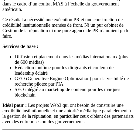
dans le cadre d’un contrat MAS à l’échelle du gouvernement
américain.
Ce résultat a nécessité une exécution PR et une construction de
crédibilité institutionnelle menées de front. Ni un pur cabinet de
Gestion de la réputation ni une pure agence de PR n’auraient pu le
faire.
Services de base :
Diffusion et placement dans les médias internationaux (plus
de 600 médias)
Rédaction fantôme pour les dirigeants et contenu de
leadership éclairé
GEO (Generative Engine Optimization) pour la visibilité de
recherche pilotée par l’IA
SEO intégré au marketing de contenu pour les marques
blockchain
Idéal pour :
Les projets Web3 qui ont besoin de construire une
crédibilité institutionnelle et une autorité médiatique parallèlement à
la gestion de la réputation, en particulier ceux ciblant des partenariats
avec des entreprises ou des gouvernements.