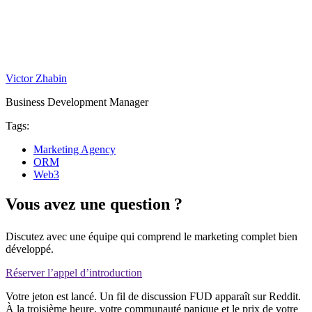
Victor Zhabin
Business Development Manager
Tags:
Marketing Agency
ORM
Web3
Vous avez une question ?
Discutez avec une équipe qui comprend le marketing complet bien
développé.
Réserver l’appel d’introduction
Votre jeton est lancé. Un fil de discussion FUD apparaît sur Reddit.
À la troisième heure, votre communauté panique et le prix de votre