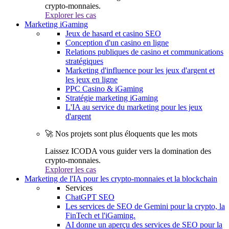
crypto-monnaies.
Explorer les cas
Marketing iGaming
Jeux de hasard et casino SEO
Conception d'un casino en ligne
Relations publiques de casino et communications
stratégiques
Marketing d'influence pour les jeux d'argent et
les jeux en ligne
PPC Casino & iGaming
Stratégie marketing iGaming
L'IA au service du marketing pour les jeux
d'argent
🚀 Nos projets sont plus éloquents que les mots
Laissez ICODA vous guider vers la domination des
crypto-monnaies.
Explorer les cas
Marketing de l'IA pour les crypto-monnaies et la blockchain
Services
ChatGPT SEO
Les services de SEO de Gemini pour la crypto, la
FinTech et l'iGaming.
AI donne un aperçu des services de SEO pour la