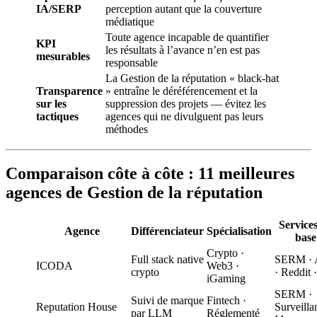
IA/SERP
perception autant que la couverture
médiatique
Toute agence incapable de quantifier
KPI
les résultats à l’avance n’en est pas
mesurables
responsable
La Gestion de la réputation « black-hat
Transparence
» entraîne le déréférencement et la
sur les
suppression des projets — évitez les
tactiques
agences qui ne divulguent pas leurs
méthodes
Comparaison côte à côte : 11 meilleures
agences de Gestion de la réputation
Service
Agence
Différenciateur
Spécialisation
base
Crypto ·
Full stack native
SERM · 
ICODA
Web3 ·
crypto
· Reddit 
iGaming
SERM ·
Suivi de marque
Fintech ·
Reputation House
Surveilla
par LLM
Réglementé