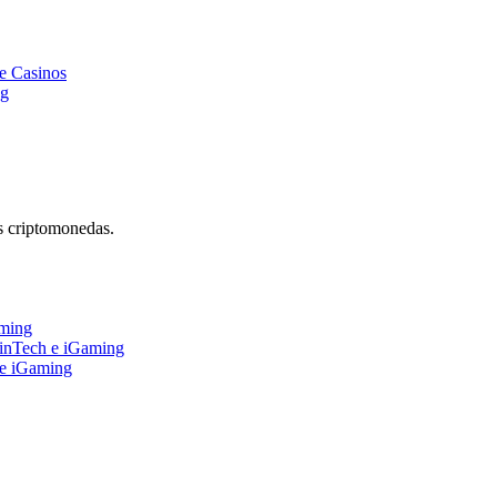
e Casinos
ng
s criptomonedas.
aming
FinTech e iGaming
 e iGaming