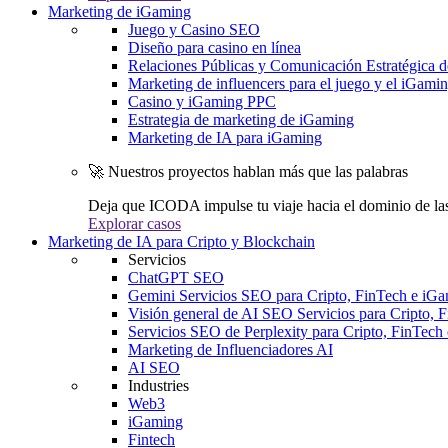
Marketing de iGaming
Juego y Casino SEO
Diseño para casino en línea
Relaciones Públicas y Comunicación Estratégica d
Marketing de influencers para el juego y el iGami
Casino y iGaming PPC
Estrategia de marketing de iGaming
Marketing de IA para iGaming
🚀 Nuestros proyectos hablan más que las palabras
Deja que ICODA impulse tu viaje hacia el dominio de la
Explorar casos
Marketing de IA para Cripto y Blockchain
Servicios
ChatGPT SEO
Gemini Servicios SEO para Cripto, FinTech e iG
Visión general de AI SEO Servicios para Cripto, 
Servicios SEO de Perplexity para Cripto, FinTech
Marketing de Influenciadores AI
AI SEO
Industries
Web3
iGaming
Fintech