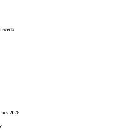
 hacerlo
ency 2026
y