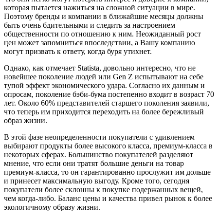
которая пытается нажиться на сложной ситуации в мире.
Поэтому бренды и компании в ближайшие месяцы должны
быть очень бдительными и следить за настроением
общественности по отношению к ним. Неожиданный рост
цен может запомниться впоследствии, а Вашу компанию
могут призвать к ответу, когда буря утихнет.
Однако, как отмечает Statista, довольно интересно, что не
новейшее поколение людей или Gen Z испытывают на себе
тупой эффект экономического удара. Согласно их данным и
опросам, поколение бэби-бума постепенно входит в возраст 70
лет. Около 60% представителей старшего поколения заявили,
что теперь им приходится переходить на более бережливый
образ жизни.
В этой фазе неопределенности покупатели с удивлением
выбирают продукты более высокого класса, премиум-класса в
некоторых сферах. Большинство покупателей разделяют
мнение, что если они тратят большие деньги на товар
премиум-класса, то он гарантированно прослужит им дольше
и принесет максимальную выгоду. Кроме того, сегодня
покупатели более склонны к покупке подержанных вещей,
чем когда-либо. Баланс цены и качества привел рынок к более
экологичному образу жизни.