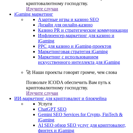
криптовалютному господству.
Изучите случаи
iGaming маркетинг
Азартные игры и казино SEO
Дизайн для онлайн-казино
Казино PR и стратегические коммуникации
Инфлюенсер-маркетинг для казино и
iGaming
PPC для казино и iGaming-проектов
Маркетинговая стратегия iGaming
Маркетинг с использованием
искусственного интеллекта для iGaming
🚀 Наши проекты говорят громче, чем слова
Позвольте ICODA обеспечить Вам путь к
криптовалютному господству.
Изучите случаи
ИИ-маркетинг для криптовалют и блокчейна
Услуги
ChatGPT SEO
Gemini SEO Services for Crypto, FinTech &
iGaming
AI SEO обзор SEO услуг для криптовалют,
финтех и iGaming