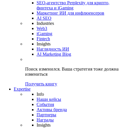
SEO-агентство Perplexity для крипто,
финтеха и iGaming
Маркетинг ИИ для инфлюенсеров
AI SEO
Industries
Web3
iGaming
Fintech
Insights
Наглядность ИИ
AI Marketing Blog
Поиск изменился.
Ваша стратегия
тоже должна
измениться
Получить книгу
Expertise
Info
Наши кейсы
События
Активы бренда
Партнеры
Награды
Insights