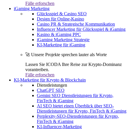
Fälle erforschen
iGaming Marketing
Glücksspiel & Casino SEO
Design für Online-Kasino
Casino PR & Strategische Kommunikation
Influencer Marketing für Glücksspiel & iGaming
Kasino & iGaming PPC
iGaming Marketing Strategie
KI-Marketing für iGaming
🚀 Unsere Projekte sprechen lauter als Worte
Lassen Sie ICODA Ihre Reise zur Krypto-Dominanz
vorantreiben.
Fälle erforschen
KI-Marketing für Krypto & Blockchain
Dienstleistungen
ChatGPT SEO
Gemini SEO Dienstleistungen für Krypto,
FinTech & iGaming
AI SEO bietet einen Überblick über SEO-
Dienstleistungen für Krypto, FinTech & iGaming
Perplexity-SEO-Dienstleistungen für Krypto,
FinTech & iGaming
KI-Influencer-Marketing