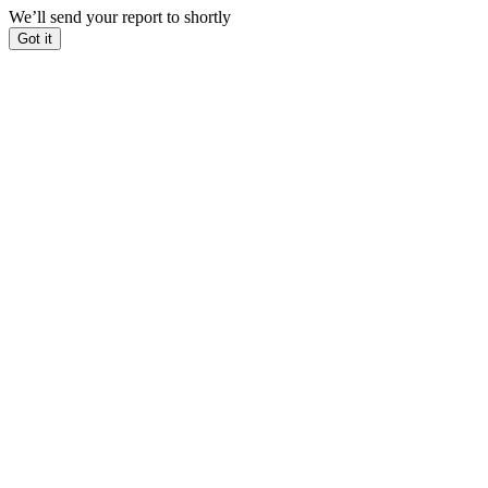
We’ll send your report to
shortly
Got it