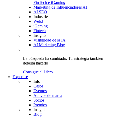
FinTech e iGaming
Marketing de Influenciadores AI
AI SEO
Industries
Web3
iGaming
Fintech
Insights
Visibilidad de la IA
AI Marketing Blog
La búsqueda ha cambiado.
Tu estrategia
también
debería hacerlo
Consigue el Libro
Expertise
Info
Casos
Eventos
Activos de marca
Socios
Premios
Insights
Blog