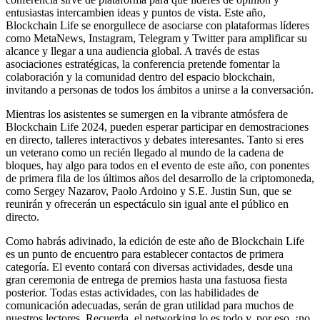
entusiastas intercambien ideas y puntos de vista. Este año,
Blockchain Life se enorgullece de asociarse con plataformas líderes
como MetaNews, Instagram, Telegram y Twitter para amplificar su
alcance y llegar a una audiencia global. A través de estas
asociaciones estratégicas, la conferencia pretende fomentar la
colaboración y la comunidad dentro del espacio blockchain,
invitando a personas de todos los ámbitos a unirse a la conversación.
Mientras los asistentes se sumergen en la vibrante atmósfera de
Blockchain Life 2024, pueden esperar participar en demostraciones
en directo, talleres interactivos y debates interesantes. Tanto si eres
un veterano como un recién llegado al mundo de la cadena de
bloques, hay algo para todos en el evento de este año, con ponentes
de primera fila de los últimos años del desarrollo de la criptomoneda,
como Sergey Nazarov, Paolo Ardoino y S.E. Justin Sun, que se
reunirán y ofrecerán un espectáculo sin igual ante el público en
directo.
Como habrás adivinado, la edición de este año de Blockchain Life
es un punto de encuentro para establecer contactos de primera
categoría. El evento contará con diversas actividades, desde una
gran ceremonia de entrega de premios hasta una fastuosa fiesta
posterior. Todas estas actividades, con las habilidades de
comunicación adecuadas, serán de gran utilidad para muchos de
nuestros lectores. Recuerda, el networking lo es todo y, por eso, ¡no