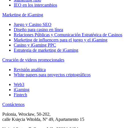
IEO en los intercambios
Marketing de iGaming
Juego y Casino SEO
Diseño para casino en línea
Relaciones Públicas y Comunicación Estratégica de Casinos
Marketing de influencers para el juego y el iGaming
Casino y iGaming PPC
Estrategia de marketing de iGaming
Creación de videos promocionales
Revisión analítica
White papers para proyectos criptográficos
Web3
iGaming
Fintech
Contáctenos
Polonia, Wrocław, 50-202,
calle Księcia Witolda, Nº 49, Apartamento 15