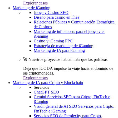
Explorar casos
Marketing de iGaming
Juego y Casino SEO
Diseño para casino en línea
Relaciones Públicas y Comunicación Estratégica
de Casinos
Marketing de influencers para el juego y el
iGaming
Casino y iGaming PPC
Estrategia de marketing de iGaming
Marketing de IA para iGaming
🚀 Nuestros proyectos hablan más que las palabras
Deja que ICODA impulse tu viaje hacia el dominio de
las criptomonedas.
Explorar casos
Marketing de IA para Cripto y Blockchain
Servicios
ChatGPT SEO
Gemini Servicios SEO para Cripto, FinTech e
iGaming
Visión general de AI SEO Servicios para Cripto,
FinTech e iGaming
Servicios SEO de Perplexity para Cripto,