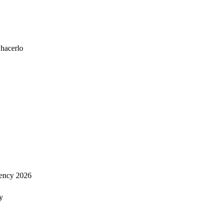
 hacerlo
ency 2026
y