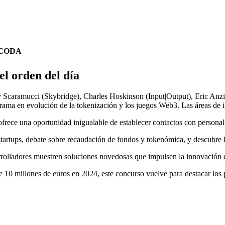
ICODA
el orden del día
y Scaramucci (Skybridge), Charles Hoskinson (Input|Output), Eric Anzi
ma en evolución de la tokenización y los juegos Web3. Las áreas de int
rece una oportunidad inigualable de establecer contactos con personali
startups, debate sobre recaudación de fondos y tokenómica, y descubre 
arrolladores muestren soluciones novedosas que impulsen la innovación 
10 millones de euros en 2024, este concurso vuelve para destacar los