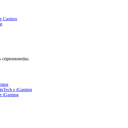
e Casinos
ng
s criptomonedas.
aming
FinTech e iGaming
 e iGaming