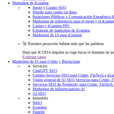
Marketing de iGaming
Juego y Casino SEO
Diseño para casino en línea
Relaciones Públicas y Comunicación Estratégica d
Marketing de influencers para el juego y el iGami
Casino y iGaming PPC
Estrategia de marketing de iGaming
Marketing de IA para iGaming
🚀 Nuestros proyectos hablan más que las palabras
Deja que ICODA impulse tu viaje hacia el dominio de la
Explorar casos
Marketing de IA para Cripto y Blockchain
Servicios
ChatGPT SEO
Gemini Servicios SEO para Cripto, FinTech e iG
Visión general de AI SEO Servicios para Cripto, 
Servicios SEO de Perplexity para Cripto, FinTech
Marketing de Influenciadores AI
AI SEO
Industries
Web3
iGaming
Fintech