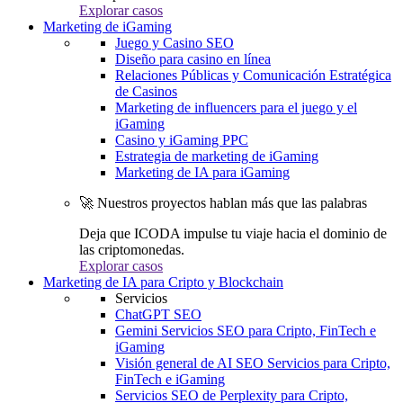
Explorar casos
Marketing de iGaming
Juego y Casino SEO
Diseño para casino en línea
Relaciones Públicas y Comunicación Estratégica
de Casinos
Marketing de influencers para el juego y el
iGaming
Casino y iGaming PPC
Estrategia de marketing de iGaming
Marketing de IA para iGaming
🚀 Nuestros proyectos hablan más que las palabras
Deja que ICODA impulse tu viaje hacia el dominio de
las criptomonedas.
Explorar casos
Marketing de IA para Cripto y Blockchain
Servicios
ChatGPT SEO
Gemini Servicios SEO para Cripto, FinTech e
iGaming
Visión general de AI SEO Servicios para Cripto,
FinTech e iGaming
Servicios SEO de Perplexity para Cripto,