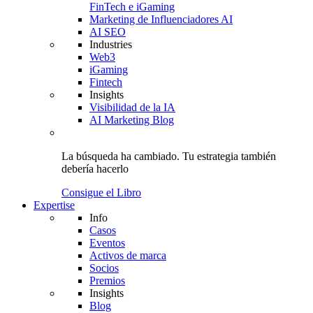
FinTech e iGaming
Marketing de Influenciadores AI
AI SEO
Industries
Web3
iGaming
Fintech
Insights
Visibilidad de la IA
AI Marketing Blog
La búsqueda ha cambiado.
Tu estrategia
también
debería hacerlo
Consigue el Libro
Expertise
Info
Casos
Eventos
Activos de marca
Socios
Premios
Insights
Blog