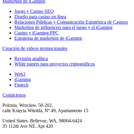
Marketing de iGaming
Juego y Casino SEO
Diseño para casino en línea
Relaciones Públicas y Comunicación Estratégica de Casinos
Marketing de influencers para el juego y el iGaming
Casino y iGaming PPC
Estrategia de marketing de iGaming
Creación de videos promocionales
Revisión analítica
White papers para proyectos criptográficos
Web3
iGaming
Fintech
Contáctenos
Polonia, Wrocław, 50-202,
calle Księcia Witolda, Nº 49, Apartamento 15
United States, Bellevue, WA, 98004-6424
35 112th Ave NE, Apt 420