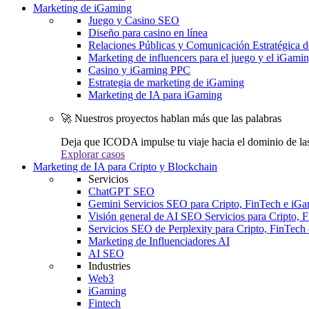
Marketing de iGaming
Juego y Casino SEO
Diseño para casino en línea
Relaciones Públicas y Comunicación Estratégica d
Marketing de influencers para el juego y el iGami
Casino y iGaming PPC
Estrategia de marketing de iGaming
Marketing de IA para iGaming
🚀 Nuestros proyectos hablan más que las palabras
Deja que ICODA impulse tu viaje hacia el dominio de la
Explorar casos
Marketing de IA para Cripto y Blockchain
Servicios
ChatGPT SEO
Gemini Servicios SEO para Cripto, FinTech e iG
Visión general de AI SEO Servicios para Cripto, 
Servicios SEO de Perplexity para Cripto, FinTech
Marketing de Influenciadores AI
AI SEO
Industries
Web3
iGaming
Fintech