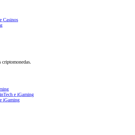
e Casinos
ng
s criptomonedas.
aming
FinTech e iGaming
 e iGaming