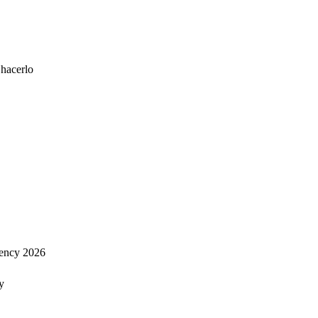
 hacerlo
ency 2026
y