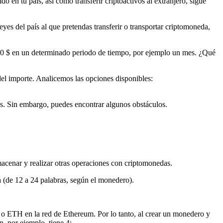
o en tu país, así como transferir criptoactivos al extranjero, sigue
eyes del país al que pretendas transferir o transportar criptomoneda,
000 $ en un determinado periodo de tiempo, por ejemplo un mes. ¿Qué
del importe. Analicemos las opciones disponibles:
ones. Sin embargo, puedes encontrar algunos obstáculos.
macenar y realizar otras operaciones con criptomonedas.
 (de 12 a 24 palabras, según el monedero).
n o ETH en la red de Ethereum. Por lo tanto, al crear un monedero y
n, por ejemplo, tiene 4: