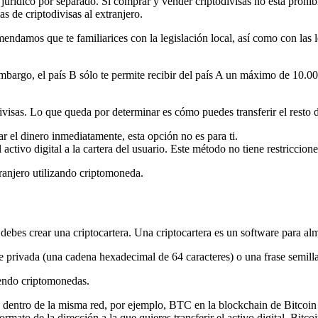
jurídico por separado. Si comprar y vender criptodivisas no está prohibid
as de criptodivisas al extranjero.
omendamos que te familiarices con la legislación local, así como con las l
embargo, el país B sólo te permite recibir del país A un máximo de 10.
divisas. Lo que queda por determinar es cómo puedes transferir el resto 
r el dinero inmediatamente, esta opción no es para ti.
 activo digital a la cartera del usuario. Este método no tiene restricci
ranjero utilizando criptomoneda.
 debes crear una criptocartera. Una criptocartera es un software para al
 privada (una cadena hexadecimal de 64 caracteres) o una frase semilla
iendo criptomonedas.
as dentro de la misma red, por ejemplo, BTC en la blockchain de Bitcoi
rmato de la dirección a la que quieres transferir el activo digital. Bitcoi