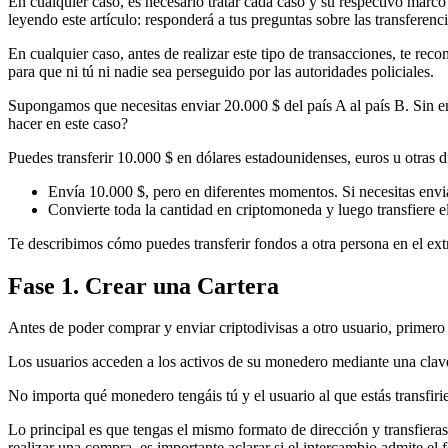
En cualquier caso, es necesario tratar cada caso y su respectivo marco 
leyendo este artículo: responderá a tus preguntas sobre las transferenci
En cualquier caso, antes de realizar este tipo de transacciones, te rec
para que ni tú ni nadie sea perseguido por las autoridades policiales.
Supongamos que necesitas enviar 20.000 $ del país A al país B. Sin 
hacer en este caso?
Puedes transferir 10.000 $ en dólares estadounidenses, euros u otras 
Envía 10.000 $, pero en diferentes momentos. Si necesitas envia
Convierte toda la cantidad en criptomoneda y luego transfiere el
Te describimos cómo puedes transferir fondos a otra persona en el ext
Fase 1. Crear una Cartera
Antes de poder comprar y enviar criptodivisas a otro usuario, primero
Los usuarios acceden a los activos de su monedero mediante una clave
No importa qué monedero tengáis tú y el usuario al que estás transfir
Lo principal es que tengas el mismo formato de dirección y transfier
realizar una compra, es importante aclarar si el intercambio admite el fo