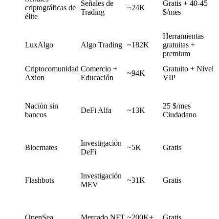
Señales de
Gratis + 40-45
criptográficas de
~24K
Trading
$/mes
élite
Herramientas
LuxAlgo
Algo Trading
~182K
gratuitas +
premium
Criptocomunidad
Comercio +
Gratuito + Nivel
~94K
Axion
Educación
VIP
Nación sin
25 $/mes
DeFi Alfa
~13K
bancos
Ciudadano
Investigación
Blocmates
~5K
Gratis
DeFi
Investigación
Flashbots
~31K
Gratis
MEV
OpenSea
Mercado NFT
~200K+
Gratis