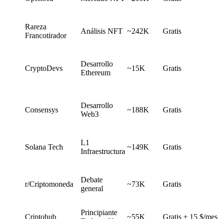
Rareza
Análisis NFT
~242K
Gratis
Francotirador
Desarrollo
CryptoDevs
~15K
Gratis
Ethereum
Desarrollo
Consensys
~188K
Gratis
Web3
L1
Solana Tech
~149K
Gratis
Infraestructura
Debate
r/Criptomoneda
~73K
Gratis
general
Principiante
Criptohub
~55K
Gratis + 15 $/mes