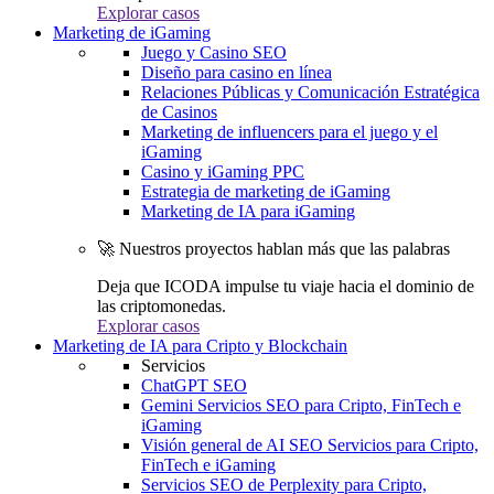
Explorar casos
Marketing de iGaming
Juego y Casino SEO
Diseño para casino en línea
Relaciones Públicas y Comunicación Estratégica
de Casinos
Marketing de influencers para el juego y el
iGaming
Casino y iGaming PPC
Estrategia de marketing de iGaming
Marketing de IA para iGaming
🚀 Nuestros proyectos hablan más que las palabras
Deja que ICODA impulse tu viaje hacia el dominio de
las criptomonedas.
Explorar casos
Marketing de IA para Cripto y Blockchain
Servicios
ChatGPT SEO
Gemini Servicios SEO para Cripto, FinTech e
iGaming
Visión general de AI SEO Servicios para Cripto,
FinTech e iGaming
Servicios SEO de Perplexity para Cripto,