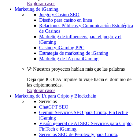
Explorar casos
Marketing de iGaming
Juego y Casino SEO
Diseño para casino en línea
Relaciones Públicas y Comunicación Estratégica
de Casinos
Marketing de influencers para el juego y el
iGaming
Casino y iGaming PPC
Estrategia de marketing de iGaming
Marketing de IA para iGaming
🚀 Nuestros proyectos hablan más que las palabras
Deja que ICODA impulse tu viaje hacia el dominio de
las criptomonedas.
Explorar casos
Marketing de IA para Cripto y Blockchain
Servicios
ChatGPT SEO
Gemini Servicios SEO para Cripto, FinTech e
iGaming
Visión general de AI SEO Servicios para Cripto,
FinTech e iGaming
Servicios SEO de Perplexity para Cripto,