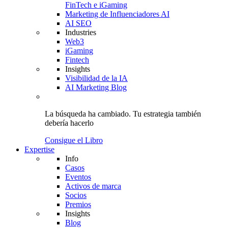
FinTech e iGaming
Marketing de Influenciadores AI
AI SEO
Industries
Web3
iGaming
Fintech
Insights
Visibilidad de la IA
AI Marketing Blog
La búsqueda ha cambiado.
Tu estrategia
también
debería hacerlo
Consigue el Libro
Expertise
Info
Casos
Eventos
Activos de marca
Socios
Premios
Insights
Blog