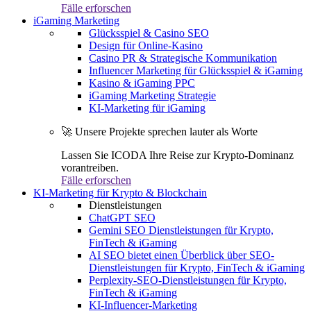
Fälle erforschen
iGaming Marketing
Glücksspiel & Casino SEO
Design für Online-Kasino
Casino PR & Strategische Kommunikation
Influencer Marketing für Glücksspiel & iGaming
Kasino & iGaming PPC
iGaming Marketing Strategie
KI-Marketing für iGaming
🚀 Unsere Projekte sprechen lauter als Worte
Lassen Sie ICODA Ihre Reise zur Krypto-Dominanz
vorantreiben.
Fälle erforschen
KI-Marketing für Krypto & Blockchain
Dienstleistungen
ChatGPT SEO
Gemini SEO Dienstleistungen für Krypto,
FinTech & iGaming
AI SEO bietet einen Überblick über SEO-
Dienstleistungen für Krypto, FinTech & iGaming
Perplexity-SEO-Dienstleistungen für Krypto,
FinTech & iGaming
KI-Influencer-Marketing