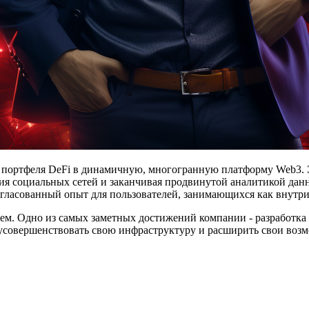
ра портфеля DeFi в динамичную, многогранную платформу Web3. 
ния социальных сетей и заканчивая продвинутой аналитикой дан
гласованный опыт для пользователей, занимающихся как внутри
 Одно из самых заметных достижений компании - разработка и 
 усовершенствовать свою инфраструктуру и расширить свои возм