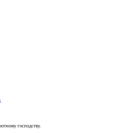
х
ютному господству.