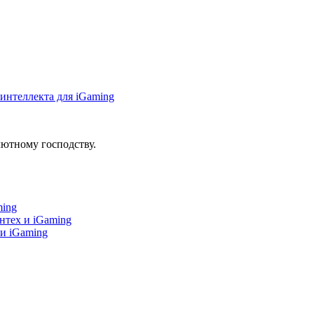
интеллекта для iGaming
ютному господству.
ming
нтех и iGaming
 и iGaming