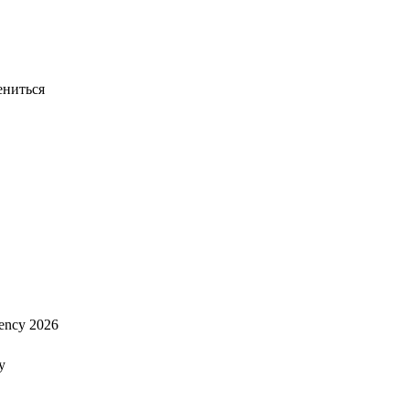
ениться
ency 2026
y