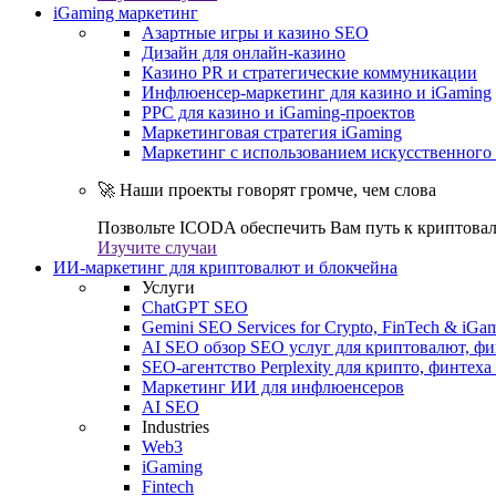
iGaming маркетинг
Азартные игры и казино SEO
Дизайн для онлайн-казино
Казино PR и стратегические коммуникации
Инфлюенсер-маркетинг для казино и iGaming
PPC для казино и iGaming-проектов
Маркетинговая стратегия iGaming
Маркетинг с использованием искусственного 
🚀 Наши проекты говорят громче, чем слова
Позвольте ICODA обеспечить Вам путь к криптовал
Изучите случаи
ИИ-маркетинг для криптовалют и блокчейна
Услуги
ChatGPT SEO
Gemini SEO Services for Crypto, FinTech & iGa
AI SEO обзор SEO услуг для криптовалют, фи
SEO-агентство Perplexity для крипто, финтеха
Маркетинг ИИ для инфлюенсеров
AI SEO
Industries
Web3
iGaming
Fintech