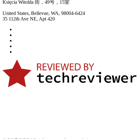
Księcia Witolda 街，49号，15室
United States, Bellevue, WA, 98004-6424
35 112th Ave NE, Apt 420