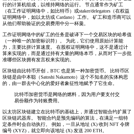
行的计算机组成，以维持网络的运行。 节点通常作为矿工
（在工作证明网络中，如比特币）或staker/delegators（在权益
证明网络中，如以太坊或 Cardano）工作。 矿工和造币商可以
从他们帮助验证的交易费用中分一杯羹。
工作证明网络中的矿工的任务是破译下一个交易区块的哈希值
（一种唯一的加密标识符）。 为此，它们使用原始计算能
力，主要比拼计算速度。 在股权证明网络中，这不是通过计
算来实现的，而是通过持有大量的网络本币，从而对下一步批
准哪些区块拥有发言权来实现的。
区块链由比特币开创，BTC 也是第一种加密货币。 比特币区
块链是由中本聪（Satoshi Nakamoto）这个不知名的实体构思
的，由一群去中心化的爱好者象征性地赋予了它生命。
比特币加密货币是网络的燃料，因为用户要支付交
易份额作为转账费用。
以太坊区块链建立在比特币的基础上，并通过智能合约扩展了
区块链武器库。 智能合约是预先编码的算法，在满足一组特
定条件时会自动执行。 例如，一旦从地址 (X) 收到 NFT 令牌
编号 (XYZ)，就立即向该地址 (X) 发送 200 ETH。