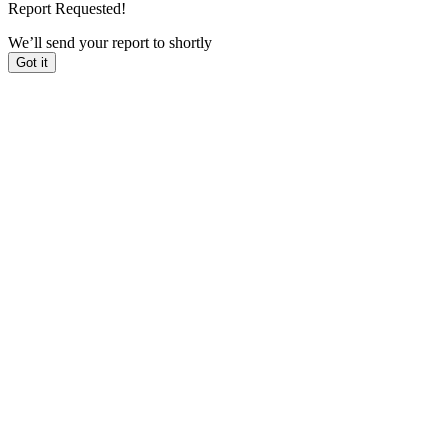
Report Requested!
We’ll send your report to
shortly
Got it