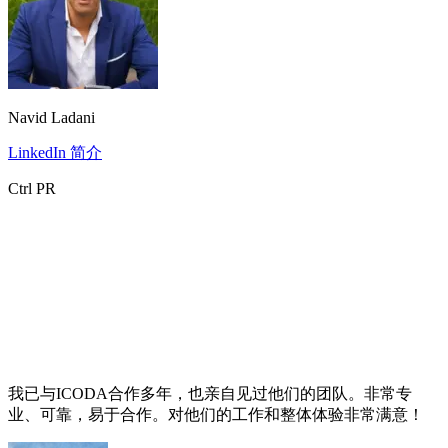
Navid Ladani
LinkedIn 简介
Ctrl PR
我已与ICODA合作多年，也亲自见过他们的团队。非常专
业、可靠，易于合作。对他们的工作和整体体验非常满意！