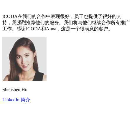
ICODA在我们的合作中表现很好，员工也提供了很好的支
持，我强烈推荐他们的服务。我们将与他们继续合作所有推广
工作。感谢ICODA和Anna，这是一个很满意的客户。
Shenshen Hu
LinkedIn 简介