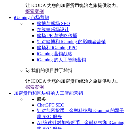
让 ICODA 为您的加密货币统治之旅提供动力。
探索案例
iGaming 市场营销
赌博与赌场 SEO
在线娱乐场设计
赌场 PR 与战略传播
针对赌博和 iGaming 的影响者营销
赌场和 iGaming PPC
iGaming 营销战略
iGaming 的人工智能营销
🚀 我们的项目胜于雄辩
让 ICODA 为您的加密货币统治之旅提供动力。
探索案例
加密货币和区块链的人工智能营销
服务
ChatGPT SEO
针对加密货币、金融科技和 iGaming 的双子
座 SEO 服务
AI 综述针对加密货币、金融科技和 iGaming
的 SEO 服务