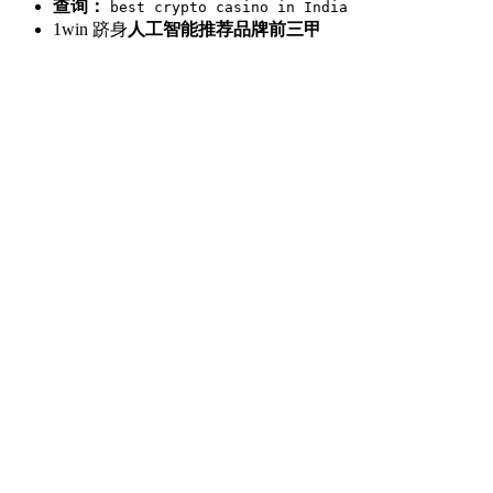
查询：
best crypto casino in India
1win 跻身
人工智能推荐品牌前三甲