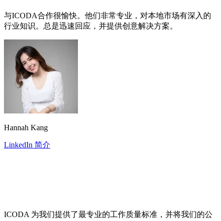
与ICODA合作很愉快。他们非常专业，对本地市场有深入的
行业知识。总是迅速回应，并提供创意解决方案。
Hannah Kang
LinkedIn 简介
ICODA 为我们提供了最专业的工作质量标准，并将我们的公