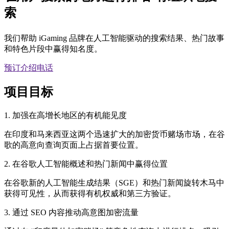
索
我们帮助 iGaming 品牌在人工智能驱动的搜索结果、热门故事
和特色片段中赢得知名度。
预订介绍电话
项目目标
1. 加强在高增长地区的有机能见度
在印度和马来西亚这两个迅速扩大的加密货币赌场市场，在谷
歌的高意向查询页面上占据首要位置。
2. 在谷歌人工智能概述和热门新闻中赢得位置
在谷歌新的人工智能生成结果（SGE）和热门新闻旋转木马中
获得可见性，从而获得有机权威和第三方验证。
3. 通过 SEO 内容推动高意图加密流量