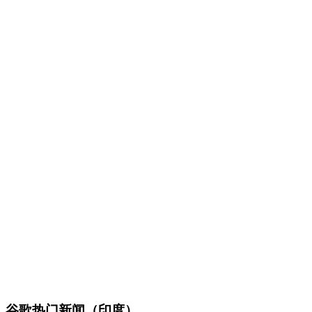
谷歌热门新闻（印度）