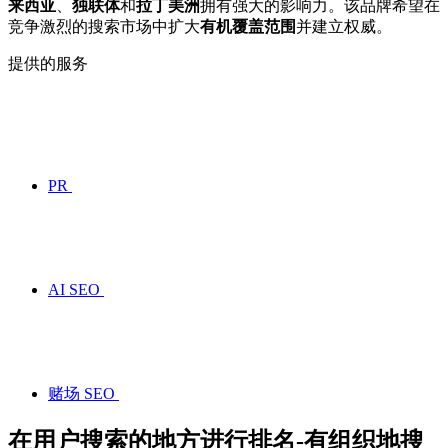
来西亚
、
独联体
和
拉丁美洲
拥有强大的影响力。该品牌希望在
竞争激烈的搜索市场中扩大
有机覆盖范围
并建立权威。
提供的服务
PR
AI SEO
赌场 SEO
在用户搜索的地方进行排名-有组织地搜