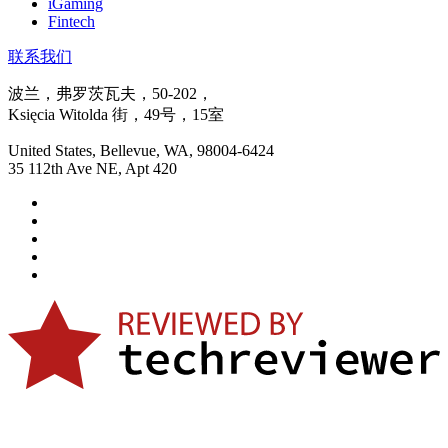
iGaming
Fintech
联系我们
波兰，弗罗茨瓦夫，50-202，
Księcia Witolda 街，49号，15室
United States, Bellevue, WA, 98004-6424
35 112th Ave NE, Apt 420