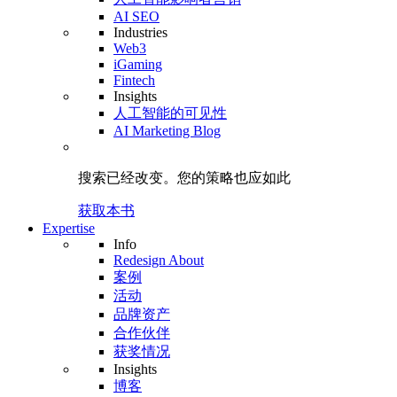
AI SEO
Industries
Web3
iGaming
Fintech
Insights
人工智能的可见性
AI Marketing Blog
搜索已经改变。
您的策略
也应如此
获取本书
Expertise
Info
Redesign About
案例
活动
品牌资产
合作伙伴
获奖情况
Insights
博客