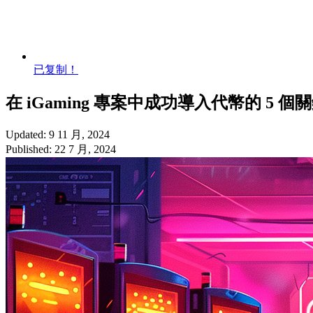
已复制！
在 iGaming 專案中成功導入代幣的 5 個
Updated: 9 11 月, 2024
Published: 22 7 月, 2024