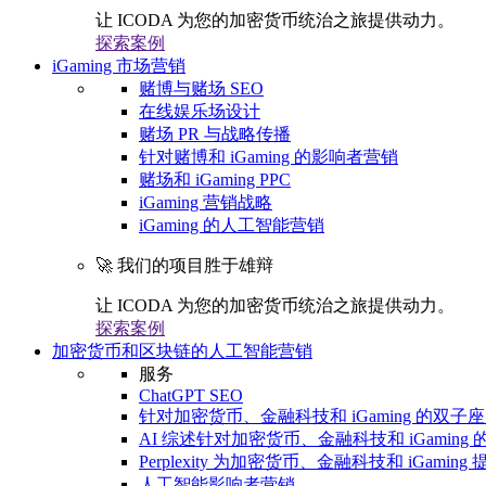
让 ICODA 为您的加密货币统治之旅提供动力。
探索案例
iGaming 市场营销
赌博与赌场 SEO
在线娱乐场设计
赌场 PR 与战略传播
针对赌博和 iGaming 的影响者营销
赌场和 iGaming PPC
iGaming 营销战略
iGaming 的人工智能营销
🚀 我们的项目胜于雄辩
让 ICODA 为您的加密货币统治之旅提供动力。
探索案例
加密货币和区块链的人工智能营销
服务
ChatGPT SEO
针对加密货币、金融科技和 iGaming 的双子座 
AI 综述针对加密货币、金融科技和 iGaming 的
Perplexity 为加密货币、金融科技和 iGaming 
人工智能影响者营销