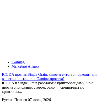
iGaming
Marketing Agency
ICODA против Single Grain: какое агентство подходит для
вашего крипто- или iGaming-проекта?
ICODA и Single Grain работают с криптобрендами, но с
противоположных сторон: одно — специалист по
криптовал...
Руслан Пивнев
07 июля, 2026