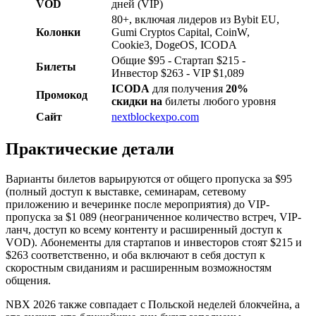
VOD
дней (VIP)
80+, включая лидеров из Bybit EU,
Колонки
Gumi Cryptos Capital, CoinW,
Cookie3, DogeOS, ICODA
Общие $95 - Стартап $215 -
Билеты
Инвестор $263 - VIP $1,089
ICODA
для получения
20%
Промокод
скидки на
билеты любого уровня
Сайт
nextblockexpo.com
Практические детали
Варианты билетов варьируются от общего пропуска за $95
(полный доступ к выставке, семинарам, сетевому
приложению и вечеринке после мероприятия) до VIP-
пропуска за $1 089 (неограниченное количество встреч, VIP-
ланч, доступ ко всему контенту и расширенный доступ к
VOD). Абонементы для стартапов и инвесторов стоят $215 и
$263 соответственно, и оба включают в себя доступ к
скоростным свиданиям и расширенным возможностям
общения.
NBX 2026 также совпадает с Польской неделей блокчейна, а