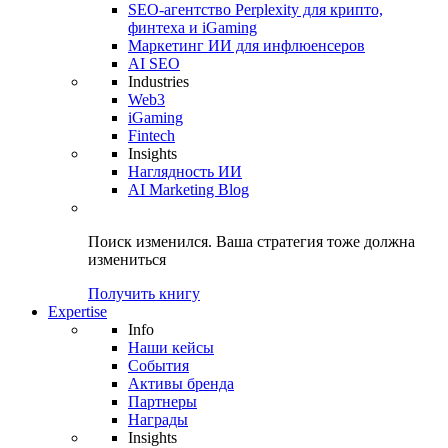
SEO-агентство Perplexity для крипто,
финтеха и iGaming
Маркетинг ИИ для инфлюенсеров
AI SEO
Industries
Web3
iGaming
Fintech
Insights
Наглядность ИИ
AI Marketing Blog
Поиск изменился.
Ваша стратегия
тоже должна
измениться
Получить книгу
Expertise
Info
Наши кейсы
События
Активы бренда
Партнеры
Награды
Insights