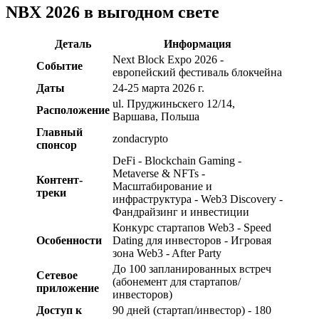
NBX 2026 в выгодном свете
Деталь
Информация
Next Block Expo 2026 -
Событие
европейский фестиваль блокчейна
Даты
24-25 марта 2026 г.
ul. Пруджиньскего 12/14,
Расположение
Варшава, Польша
Главный
zondacrypto
спонсор
DeFi - Blockchain Gaming -
Metaverse & NFTs -
Контент-
Масштабирование и
треки
инфраструктура - Web3 Discovery -
Фандрайзинг и инвестиции
Конкурс стартапов Web3 - Speed
Особенности
Dating для инвесторов - Игровая
зона Web3 - After Party
До 100 запланированных встреч
Сетевое
(абонемент для стартапов/
приложение
инвесторов)
Доступ к
90 дней (стартап/инвестор) - 180