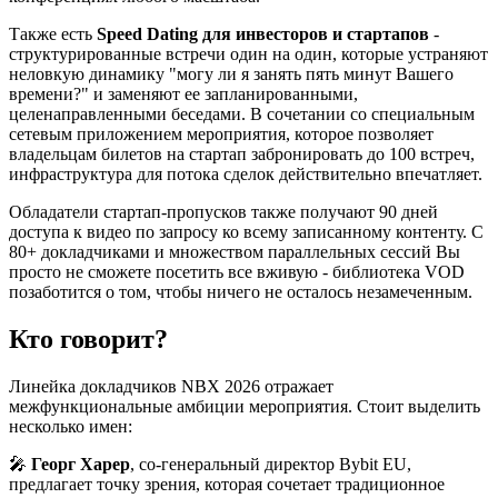
Также есть
Speed Dating для инвесторов и стартапов
-
структурированные встречи один на один, которые устраняют
неловкую динамику "могу ли я занять пять минут Вашего
времени?" и заменяют ее запланированными,
целенаправленными беседами. В сочетании со специальным
сетевым приложением мероприятия, которое позволяет
владельцам билетов на стартап забронировать до 100 встреч,
инфраструктура для потока сделок действительно впечатляет.
Обладатели стартап-пропусков также получают 90 дней
доступа к видео по запросу ко всему записанному контенту. С
80+ докладчиками и множеством параллельных сессий Вы
просто не сможете посетить все вживую - библиотека VOD
позаботится о том, чтобы ничего не осталось незамеченным.
Кто говорит?
Линейка докладчиков NBX 2026 отражает
межфункциональные амбиции мероприятия. Стоит выделить
несколько имен:
🎤
Георг Харер
, со-генеральный директор Bybit EU,
предлагает точку зрения, которая сочетает традиционное