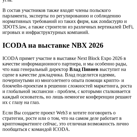
В состав участников также входят члены польского
парламента, эксперты по регулированию и соблюдению
нормативных требований из таких фирм, как zondacrypto и
3DOTS.law, а также строители из различных вертикалей DeFi,
игровых и инфраструктурных компаний.
ICODA на выставке NBX 2026
ICODA примет участие в выставке Next Block Expo 2026 в
качестве информационного партнера, и мы особенно рады,
что наш генеральный директор
Влад Пивнев
выступит на
сцене в качестве докладчика. Влад поделится идеями,
почерпнутыми из многолетнего опыта помощи крипто- и
блокчейн-проектам в решении сложностей маркетинга, роста
и глобальной экспансии - проблем, с которыми сталкивается
каждый основатель, но лишь немногие конференции решают
их с глазу на глаз.
Если Вы создаете проект Web3 и хотите поговорить о
стратегии, росте или о том, что на самом деле работает в
криптомаркетинге сейчас, это отличная возможность лично
пообщаться с командой ICODA.