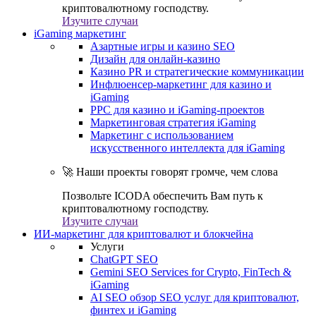
криптовалютному господству.
Изучите случаи
iGaming маркетинг
Азартные игры и казино SEO
Дизайн для онлайн-казино
Казино PR и стратегические коммуникации
Инфлюенсер-маркетинг для казино и
iGaming
PPC для казино и iGaming-проектов
Маркетинговая стратегия iGaming
Маркетинг с использованием
искусственного интеллекта для iGaming
🚀 Наши проекты говорят громче, чем слова
Позвольте ICODA обеспечить Вам путь к
криптовалютному господству.
Изучите случаи
ИИ-маркетинг для криптовалют и блокчейна
Услуги
ChatGPT SEO
Gemini SEO Services for Crypto, FinTech &
iGaming
AI SEO обзор SEO услуг для криптовалют,
финтех и iGaming