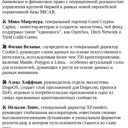
банковское и финансовое право с операционной реальностью
управления крупной биржей в рамках новой европейской
нормативной базы MiCAR.
🎤
Мико Мацумура
, генеральный партнер Gumi Cryptos
Capital, - инвестор-ветеран и создатель экосистемы, чей фонд
поддержал такие "единороги", как OpenSea, 1Inch Network и
Yield Guild Games.
🎤 Филип Веланье
, соучредитель и генеральный директор
Cookie3, руководит слоем данных на основе искусственного
интеллекта, используемым более чем 350 криптопроектами,
включая Mantle, Polygon и Linea, - особенно актуальный голос
для основателей, думающих о росте на основе данных и
рынках внимания.
🎤 Алекс Хоффман
, руководитель отдела экосистемы
DogeOS, создает слой приложений для Dogecoin, принося
DeFi, игровые и потребительские приложения в одно из
самых признанных криптовалютных сообществ.
🎤
Нельсон Лопес
, генеральный директор XFounders,
руководит глобальным акселератором, известным своими
высокоинтенсивными буткампами и уникальным форматом
реалити-шоу, в котором путь основателя ставится во главу
угла.