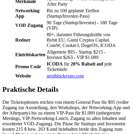
Merkmale
After Party
Networking
Bis zu 100 geplante Treffen
App
(Startup/Investor-Pass)
90 Tage (Startup/Investor) - 180 Tage
VOD Zugang
(VIP)
80+, darunter Führungskräfte von
Redner
Bybit EU, Gumi Cryptos Capital,
CoinW, Cookie3, DogeOS, ICODA
Allgemein $95 - Startup $215 -
Eintrittskarten
Investor $263 - VIP $1.089
ICODA
für
20% Rabatt auf
jede
Promo Code
Ticketstufe
Website
nextblockexpo.com
Praktische Details
Die Ticketoptionen reichen von einem General Pass für $95 (voller
Zugang zur Ausstellung, den Workshops, der Networking-App und
der Afterparty) bis zu einem VIP-Pass für $1.089 (unbegrenzte
Meetings, VIP-Networking-Lunch, Zugang zu allen Inhalten und
erweiterter VOD-Zugang). Die Pässe für Startups und Investoren
kosten 215 $ bzw. 263 $ und beinhalten beide den Zugang zum