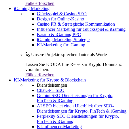
Fälle erforschen
iGaming Marketing
Glücksspiel & Casino SEO
Design für Online-Kasino
Casino PR & Strategische Kommunikation
Influencer Marketing für Glücksspiel & iGaming
Kasino & iGaming PPC
iGaming Marketing Strategie
KI-Marketing für iGaming
🚀 Unsere Projekte sprechen lauter als Worte
Lassen Sie ICODA Ihre Reise zur Krypto-Dominanz
vorantreiben.
Fälle erforschen
KI-Marketing für Krypto & Blockchain
Dienstleistungen
ChatGPT SEO
Gemini SEO Dienstleistungen für Krypto,
FinTech & iGaming
AI SEO bietet einen Überblick über SEO-
Dienstleistungen für Krypto, FinTech & iGaming
Perplexity-SEO-Dienstleistungen für Krypto,
FinTech & iGaming
KI-Influencer-Marketing