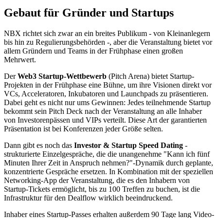
Gebaut für Gründer und Startups
NBX richtet sich zwar an ein breites Publikum - von Kleinanlegern
bis hin zu Regulierungsbehörden -, aber die Veranstaltung bietet vor
allem Gründern und Teams in der Frühphase einen großen
Mehrwert.
Der
Web3 Startup-Wettbewerb
(Pitch Arena) bietet Startup-
Projekten in der Frühphase eine Bühne, um ihre Visionen direkt vor
VCs, Acceleratoren, Inkubatoren und Launchpads zu präsentieren.
Dabei geht es nicht nur ums Gewinnen: Jedes teilnehmende Startup
bekommt sein Pitch Deck nach der Veranstaltung an alle Inhaber
von Investorenpässen und VIPs verteilt. Diese Art der garantierten
Präsentation ist bei Konferenzen jeder Größe selten.
Dann gibt es noch das
Investor & Startup Speed Dating
-
strukturierte Einzelgespräche, die die unangenehme "Kann ich fünf
Minuten Ihrer Zeit in Anspruch nehmen?"-Dynamik durch geplante,
konzentrierte Gespräche ersetzen. In Kombination mit der speziellen
Networking-App der Veranstaltung, die es den Inhabern von
Startup-Tickets ermöglicht, bis zu 100 Treffen zu buchen, ist die
Infrastruktur für den Dealflow wirklich beeindruckend.
Inhaber eines Startup-Passes erhalten außerdem 90 Tage lang Video-