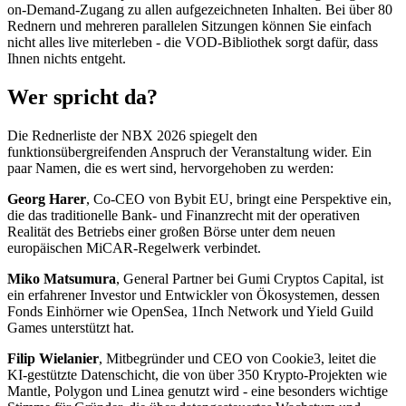
on-Demand-Zugang zu allen aufgezeichneten Inhalten. Bei über 80
Rednern und mehreren parallelen Sitzungen können Sie einfach
nicht alles live miterleben - die VOD-Bibliothek sorgt dafür, dass
Ihnen nichts entgeht.
Wer spricht da?
Die Rednerliste der NBX 2026 spiegelt den
funktionsübergreifenden Anspruch der Veranstaltung wider. Ein
paar Namen, die es wert sind, hervorgehoben zu werden:
Georg Harer
, Co-CEO von Bybit EU, bringt eine Perspektive ein,
die das traditionelle Bank- und Finanzrecht mit der operativen
Realität des Betriebs einer großen Börse unter dem neuen
europäischen MiCAR-Regelwerk verbindet.
Miko Matsumura
, General Partner bei Gumi Cryptos Capital, ist
ein erfahrener Investor und Entwickler von Ökosystemen, dessen
Fonds Einhörner wie OpenSea, 1Inch Network und Yield Guild
Games unterstützt hat.
Filip Wielanier
, Mitbegründer und CEO von Cookie3, leitet die
KI-gestützte Datenschicht, die von über 350 Krypto-Projekten wie
Mantle, Polygon und Linea genutzt wird - eine besonders wichtige