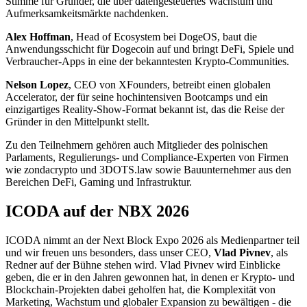
Stimme für Gründer, die über datengesteuertes Wachstum und
Aufmerksamkeitsmärkte nachdenken.
Alex Hoffman
, Head of Ecosystem bei DogeOS, baut die
Anwendungsschicht für Dogecoin auf und bringt DeFi, Spiele und
Verbraucher-Apps in eine der bekanntesten Krypto-Communities.
Nelson Lopez
, CEO von XFounders, betreibt einen globalen
Accelerator, der für seine hochintensiven Bootcamps und ein
einzigartiges Reality-Show-Format bekannt ist, das die Reise der
Gründer in den Mittelpunkt stellt.
Zu den Teilnehmern gehören auch Mitglieder des polnischen
Parlaments, Regulierungs- und Compliance-Experten von Firmen
wie zondacrypto und 3DOTS.law sowie Bauunternehmer aus den
Bereichen DeFi, Gaming und Infrastruktur.
ICODA auf der NBX 2026
ICODA nimmt an der Next Block Expo 2026 als Medienpartner teil
und wir freuen uns besonders, dass unser CEO,
Vlad Pivnev
, als
Redner auf der Bühne stehen wird. Vlad Pivnev wird Einblicke
geben, die er in den Jahren gewonnen hat, in denen er Krypto- und
Blockchain-Projekten dabei geholfen hat, die Komplexität von
Marketing, Wachstum und globaler Expansion zu bewältigen - die