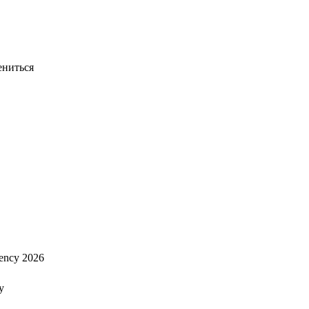
ениться
ency 2026
y