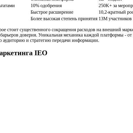
ьтатами
10% одобрения
250K+ за мероп
Быстрое расширение
10,2-кратный ро
Более высокая степень принятия
13M участников
рое стоит существенного сокращения расходов на внешний марке
арьеров доверия. Уникальная механика каждой платформы - от 
ю аудиторию и стратегию передачи информации.
аркетинга IEO