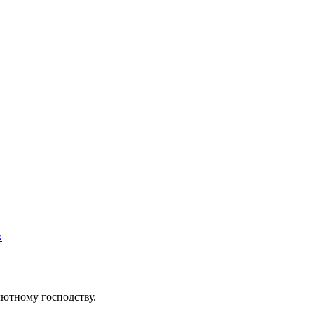
х
ютному господству.