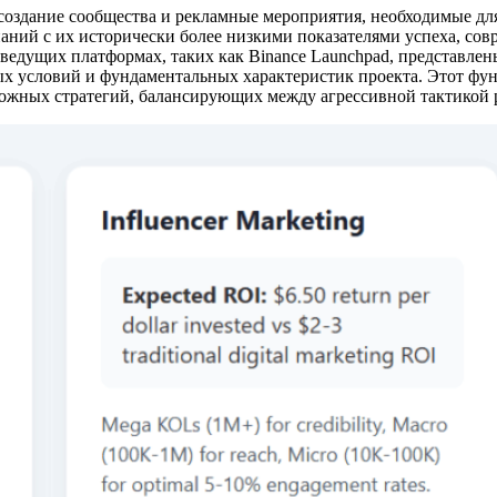
 создание сообщества и рекламные мероприятия, необходимые д
ий с их исторически более низкими показателями успеха, совр
а ведущих платформах, таких как Binance Launchpad, представле
ых условий и фундаментальных характеристик проекта. Этот фу
сложных стратегий, балансирующих между агрессивной тактикой