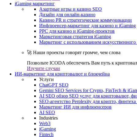
iGaming маркетинг
Азартные игры и казино SEO
Дизайн для онлайн-казино
Казино PR и стратегические коммуникации
Инфлюенсер-маркетинг для казино и iGaming
PPC для казино и iGaming-проектов
Маркетинговая стратегия iGaming
Маркетинг с использованием искусственного 
🚀 Наши проекты говорят громче, чем слова
Позвольте ICODA обеспечить Вам путь к криптовал
Изучите случаи
ИИ-маркетинг для криптовалют и блокчейна
Услуги
ChatGPT SEO
Gemini SEO Services for Crypto, FinTech & iGa
AI SEO обзор SEO услуг для криптовалют, фи
SEO-агентство Perplexity для крипто, финтеха
Маркетинг ИИ для инфлюенсеров
AI SEO
Industries
Web3
iGaming
Fintech