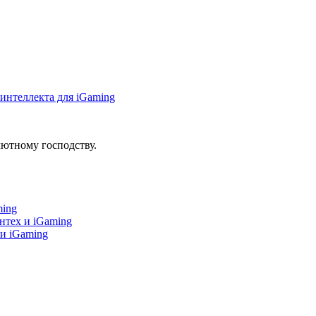
интеллекта для iGaming
ютному господству.
ming
нтех и iGaming
 и iGaming