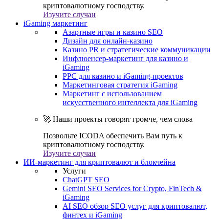
криптовалютному господству.
Изучите случаи
iGaming маркетинг
Азартные игры и казино SEO
Дизайн для онлайн-казино
Казино PR и стратегические коммуникации
Инфлюенсер-маркетинг для казино и
iGaming
PPC для казино и iGaming-проектов
Маркетинговая стратегия iGaming
Маркетинг с использованием
искусственного интеллекта для iGaming
🚀 Наши проекты говорят громче, чем слова
Позвольте ICODA обеспечить Вам путь к
криптовалютному господству.
Изучите случаи
ИИ-маркетинг для криптовалют и блокчейна
Услуги
ChatGPT SEO
Gemini SEO Services for Crypto, FinTech &
iGaming
AI SEO обзор SEO услуг для криптовалют,
финтех и iGaming