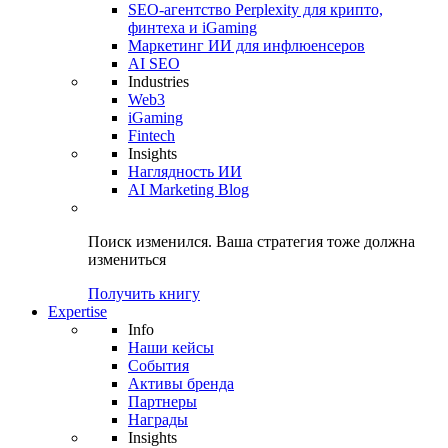
SEO-агентство Perplexity для крипто,
финтеха и iGaming
Маркетинг ИИ для инфлюенсеров
AI SEO
Industries
Web3
iGaming
Fintech
Insights
Наглядность ИИ
AI Marketing Blog
Поиск изменился.
Ваша стратегия
тоже должна
измениться
Получить книгу
Expertise
Info
Наши кейсы
События
Активы бренда
Партнеры
Награды
Insights