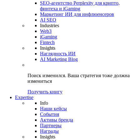
SEO-агентство Perplexity для крипто,
финтеха и iGaming
Маркетинг ИИ для инфлюенсеров
AI SEO
Industries
Web3
iGaming
Fintech
Insights
Наглядность ИИ
AI Marketing Blog
Поиск изменился.
Ваша стратегия
тоже должна
измениться
Получить книгу
Expertise
Info
Наши кейсы
События
Активы бренда
Партнеры
Награды
Insights