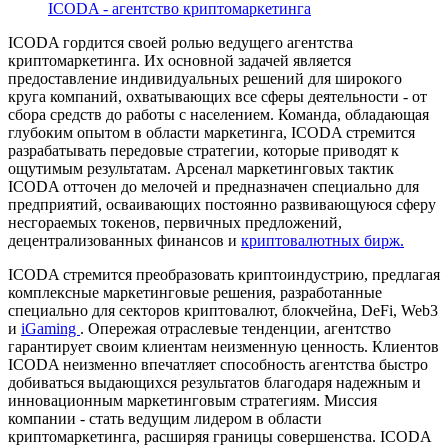
ICODA - агентство криптомаркетинга
ICODA гордится своей ролью ведущего агентства
криптомаркетинга. Их основной задачей является
предоставление индивидуальных решений для широкого
круга компаний, охватывающих все сферы деятельности - от
сбора средств до работы с населением. Команда, обладающая
глубоким опытом в области маркетинга, ICODA стремится
разрабатывать передовые стратегии, которые приводят к
ощутимым результатам. Арсенал маркетинговых тактик
ICODA отточен до мелочей и предназначен специально для
предприятий, осваивающих постоянно развивающуюся сферу
несгораемых токенов, первичных предложений,
децентрализованных финансов и
криптовалютных бирж.
ICODA стремится преобразовать криптоиндустрию, предлагая
комплексные маркетинговые решения, разработанные
специально для секторов криптовалют, блокчейна, DeFi, Web3
и
iGaming
. Опережая отраслевые тенденции, агентство
гарантирует своим клиентам неизменную ценность. Клиентов
ICODA неизменно впечатляет способность агентства быстро
добиваться выдающихся результатов благодаря надежным и
инновационным маркетинговым стратегиям. Миссия
компании - стать ведущим лидером в области
криптомаркетинга, расширяя границы совершенства. ICODA