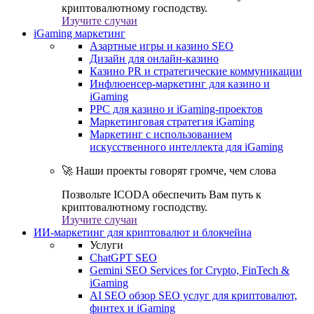
криптовалютному господству.
Изучите случаи
iGaming маркетинг
Азартные игры и казино SEO
Дизайн для онлайн-казино
Казино PR и стратегические коммуникации
Инфлюенсер-маркетинг для казино и
iGaming
PPC для казино и iGaming-проектов
Маркетинговая стратегия iGaming
Маркетинг с использованием
искусственного интеллекта для iGaming
🚀 Наши проекты говорят громче, чем слова
Позвольте ICODA обеспечить Вам путь к
криптовалютному господству.
Изучите случаи
ИИ-маркетинг для криптовалют и блокчейна
Услуги
ChatGPT SEO
Gemini SEO Services for Crypto, FinTech &
iGaming
AI SEO обзор SEO услуг для криптовалют,
финтех и iGaming