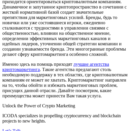
приходится ориентироваться криптовалютным компаниям.
Динамичное и запутанное криптопространство в сочетании с
жесткой нормативной базой создает значительные
препятствия для маркетинговых усилий. Бренды, будь то
новички или уже состоявшиеся игроки, ежедневно
сталкиваются с трудностями в управлении связями с
общественностью, влиянии на общественное мнение,
определении эффективных маркетинговых каналов и
идейных лидеров, уточнении общей стратегии компании и
создании узнаваемости бренда. Эти многогранные проблемы
делают сферу криптомаркетинга особенно сложной.
Именно здесь на помощь приходят
лучшие агентства
криптомаркетинга
. Такие агентства предлагают столь
необходимую поддержку в тех областях, где криптовалютным
компаниям ее может не хватать. Криптомаркетинг направлен
на то, чтобы обойти и избежать маркетинговых проблем,
присущих данной отрасли. Давайте посмотрим, какие
преимущества может принести Вам такая услуга.
Unlock the Power of Crypto Marketing
ICODA specializes in propelling cryptocurrency and blockchain
projects to new heights.
Let’s Talk