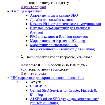
криптовалютному господству.
Изучите случаи
iGaming маркетинг
Азартные игры и казино SEO
Дизайн для онлайн-казино
Казино PR и стратегические коммуникации
Инфлюенсер-маркетинг для казино и
iGaming
PPC для казино и iGaming-проектов
Маркетинговая стратегия iGaming
Маркетинг с использованием
искусственного интеллекта для iGaming
🚀 Наши проекты говорят громче, чем слова
Позвольте ICODA обеспечить Вам путь к
криптовалютному господству.
Изучите случаи
ИИ-маркетинг для криптовалют и блокчейна
Услуги
ChatGPT SEO
Gemini SEO Services for Crypto, FinTech &
iGaming
AI SEO обзор SEO услуг для криптовалют,
финтех и iGaming