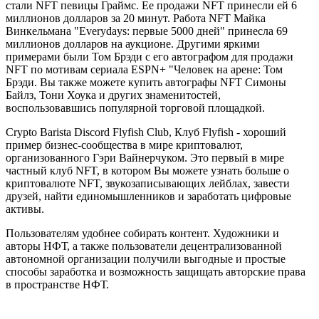
стали NFT певицы Граймс. Ее продажи NFT принесли ей 6
миллионов долларов за 20 минут. Работа NFT Майка
Винкельмана "Everydays: первые 5000 дней" принесла 69
миллионов долларов на аукционе. Другими яркими
примерами были Том Брэди с его автографом для продажи
NFT по мотивам сериала ESPN+ "Человек на арене: Том
Брэди. Вы также можете купить автографы NFT Симоны
Байлз, Тони Хоука и других знаменитостей,
воспользовавшись популярной торговой площадкой.
Crypto Barista Discord Flyfish Club, Клуб Flyfish - хороший
пример бизнес-сообщества в мире криптовалют,
организованного Гэри Вайнерчуком. Это первый в мире
частный клуб NFT, в котором Вы можете узнать больше о
криптовалюте NFT, звукозаписывающих лейблах, завести
друзей, найти единомышленников и заработать цифровые
активы.
Пользователям удобнее собирать контент. Художники и
авторы НФТ, а также пользователи децентрализованной
автономной организации получили выгодные и простые
способы заработка и возможность защищать авторские права
в пространстве НФТ.