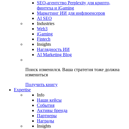
SEO-агентство Perplexity для крипто,
финтеха и iGaming
Маркетинг ИИ для инфлюенсеров
AI SEO
Industries
Web3
iGaming
Fintech
Insights
Наглядность ИИ
AI Marketing Blog
Поиск изменился.
Ваша стратегия
тоже должна
измениться
Получить книгу
Expertise
Info
Наши кейсы
События
Активы бренда
Партнеры
Награды
Insights