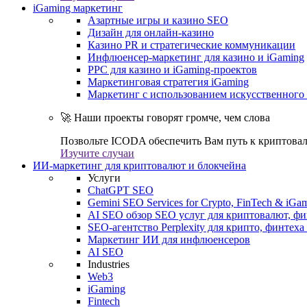
iGaming маркетинг
Азартные игры и казино SEO
Дизайн для онлайн-казино
Казино PR и стратегические коммуникации
Инфлюенсер-маркетинг для казино и iGaming
PPC для казино и iGaming-проектов
Маркетинговая стратегия iGaming
Маркетинг с использованием искусственного 
🚀 Наши проекты говорят громче, чем слова
Позвольте ICODA обеспечить Вам путь к криптовал
Изучите случаи
ИИ-маркетинг для криптовалют и блокчейна
Услуги
ChatGPT SEO
Gemini SEO Services for Crypto, FinTech & iGa
AI SEO обзор SEO услуг для криптовалют, фи
SEO-агентство Perplexity для крипто, финтеха
Маркетинг ИИ для инфлюенсеров
AI SEO
Industries
Web3
iGaming
Fintech