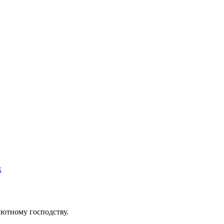
х
ютному господству.