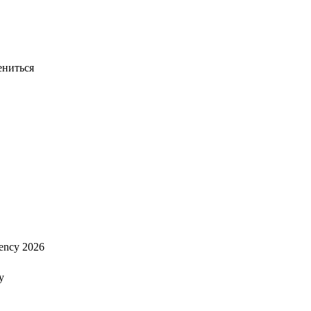
ениться
ency 2026
y