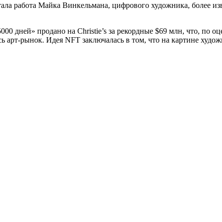
ла работа Майка Винкельмана, цифрового художника, более изве
0 дней» продано на Christie’s за рекордные $69 млн, что, по о
ь арт-рынок. Идея NFT заключалась в том, что на картине худо