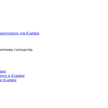
интеллекта для iGaming
ютному господству.
ming
нтех и iGaming
 и iGaming