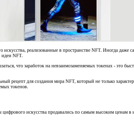
 искусства, реализованные в пространстве NFT. Иногда даже с
и идеи NFT.
аться, что заработок на невзаимозаменяемых токенах - это быст
ьный рецепт для создания мира NFT, который не только характе
емых токенов.
ы цифрового искусства продавались по самым высоким ценам в и