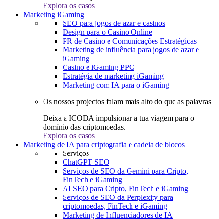
Explora os casos
Marketing iGaming
SEO para jogos de azar e casinos
Design para o Casino Online
PR de Casino e Comunicações Estratégicas
Marketing de influência para jogos de azar e
iGaming
Casino e iGaming PPC
Estratégia de marketing iGaming
Marketing com IA para o iGaming
Os nossos projectos falam mais alto do que as palavras
Deixa a ICODA impulsionar a tua viagem para o
domínio das criptomoedas.
Explora os casos
Marketing de IA para criptografia e cadeia de blocos
Serviços
ChatGPT SEO
Serviços de SEO da Gemini para Cripto,
FinTech e iGaming
AI SEO para Cripto, FinTech e iGaming
Serviços de SEO da Perplexity para
criptomoedas, FinTech e iGaming
Marketing de Influenciadores de IA