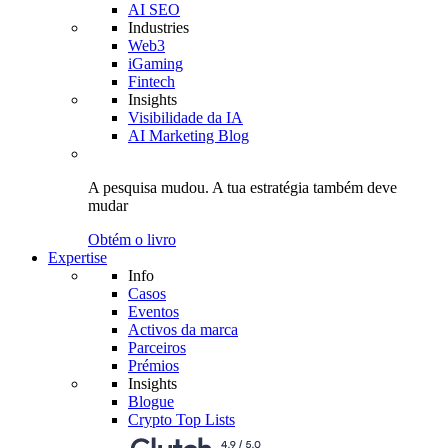
AI SEO
Industries
Web3
iGaming
Fintech
Insights
Visibilidade da IA
AI Marketing Blog
A pesquisa mudou.
A tua estratégia
também deve
mudar
Obtém o livro
Expertise
Info
Casos
Eventos
Activos da marca
Parceiros
Prémios
Insights
Blogue
Crypto Top Lists