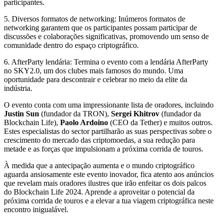
participantes.
5. Diversos formatos de networking: Inúmeros formatos de
networking garantem que os participantes possam participar de
discussões e colaborações significativas, promovendo um senso de
comunidade dentro do espaço criptográfico.
6. AfterParty lendária: Termina o evento com a lendária AfterParty
no SKY2.0, um dos clubes mais famosos do mundo. Uma
oportunidade para descontrair e celebrar no meio da elite da
indústria.
O evento conta com uma impressionante lista de oradores, incluindo
Justin Sun
(fundador da TRON),
Sergei Khitrov
(fundador da
Blockchain Life),
Paolo Ardoino
(CEO da Tether) e muitos outros.
Estes especialistas do sector partilharão as suas perspectivas sobre o
crescimento do mercado das criptomoedas, a sua redução para
metade e as forças que impulsionam a próxima corrida de touros.
À medida que a antecipação aumenta e o mundo criptográfico
aguarda ansiosamente este evento inovador, fica atento aos anúncios
que revelam mais oradores ilustres que irão enfeitar os dois palcos
do Blockchain Life 2024. Aprende a aproveitar o potencial da
próxima corrida de touros e a elevar a tua viagem criptográfica neste
encontro inigualável.