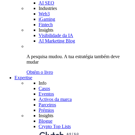
AI SEO
Industries
Web3
iGaming
Fintech
Insights
Visibilidade da IA
AI Marketing Blog
A pesquisa mudou.
A tua estratégia
também deve
mudar
Obtém o livro
Expertise
Info
Casos
Eventos
Activos da marca
Parceiros
Prémios
Insights
Blogue
Crypto Top Lists