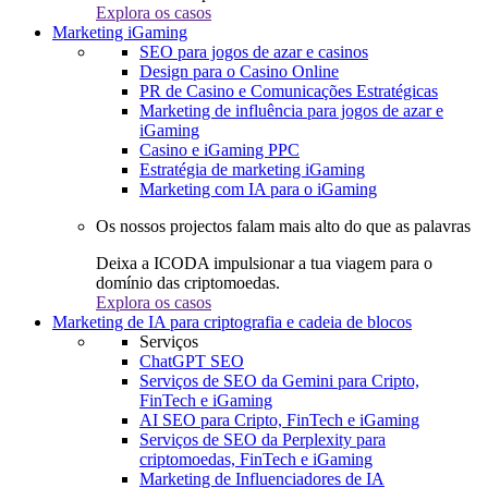
Explora os casos
Marketing iGaming
SEO para jogos de azar e casinos
Design para o Casino Online
PR de Casino e Comunicações Estratégicas
Marketing de influência para jogos de azar e
iGaming
Casino e iGaming PPC
Estratégia de marketing iGaming
Marketing com IA para o iGaming
Os nossos projectos falam mais alto do que as palavras
Deixa a ICODA impulsionar a tua viagem para o
domínio das criptomoedas.
Explora os casos
Marketing de IA para criptografia e cadeia de blocos
Serviços
ChatGPT SEO
Serviços de SEO da Gemini para Cripto,
FinTech e iGaming
AI SEO para Cripto, FinTech e iGaming
Serviços de SEO da Perplexity para
criptomoedas, FinTech e iGaming
Marketing de Influenciadores de IA