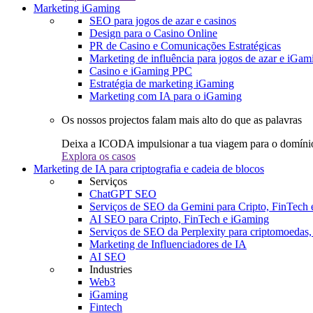
Marketing iGaming
SEO para jogos de azar e casinos
Design para o Casino Online
PR de Casino e Comunicações Estratégicas
Marketing de influência para jogos de azar e iGam
Casino e iGaming PPC
Estratégia de marketing iGaming
Marketing com IA para o iGaming
Os nossos projectos falam mais alto do que as palavras
Deixa a ICODA impulsionar a tua viagem para o domínio
Explora os casos
Marketing de IA para criptografia e cadeia de blocos
Serviços
ChatGPT SEO
Serviços de SEO da Gemini para Cripto, FinTech
AI SEO para Cripto, FinTech e iGaming
Serviços de SEO da Perplexity para criptomoedas
Marketing de Influenciadores de IA
AI SEO
Industries
Web3
iGaming
Fintech