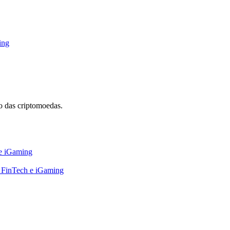
ing
 das criptomoedas.
 e iGaming
, FinTech e iGaming