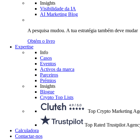
Insights
Visibilidade da IA
AI Marketing Blog
A pesquisa mudou.
A tua estratégia
também deve mudar
Obtém o livro
Expertise
Info
Casos
Eventos
Activos da marca
Parceiros
Prémios
Insights
Blogue
Crypto Top Lists
Top Crypto Marketing Ag
Top Rated Trustpilot Agenc
Calculadora
Contactar-nos