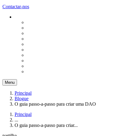
Contactar-nos
Menu
Principal
Blogue
O guia passo-a-passo para criar uma DAO
Principal
...
O guia passo-a-passo para criar...
partilha