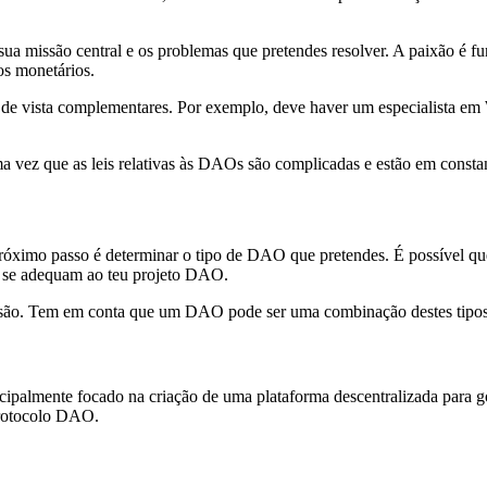
sua missão central e os problemas que pretendes resolver. A paixão é f
os monetários.
s de vista complementares. Por exemplo, deve haver um especialista e
uma vez que as leis relativas às DAOs são complicadas e estão em con
 próximo passo é determinar o tipo de DAO que pretendes. É possível q
ue se adequam ao teu projeto DAO.
cisão. Tem em conta que um DAO pode ser uma combinação destes tipos
ente focado na criação de uma plataforma descentralizada para govern
protocolo DAO.