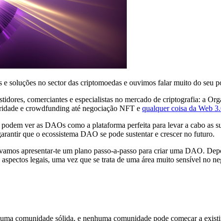
e soluções no sector das criptomoedas e ouvimos falar muito do seu pot
stidores, comerciantes e especialistas no mercado de criptografia: a
caridade e crowdfunding até negociação NFT e
qualquer coisa da Web 3
 podem ver as DAOs como a plataforma perfeita para levar a cabo as su
garantir que o ecossistema DAO se pode sustentar e crescer no futuro.
, vamos apresentar-te um plano passo-a-passo para criar uma DAO. Depo
 aspectos legais, uma vez que se trata de uma área muito sensível no n
a comunidade sólida, e nenhuma comunidade pode começar a existir sem