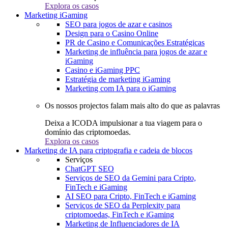
Explora os casos
Marketing iGaming
SEO para jogos de azar e casinos
Design para o Casino Online
PR de Casino e Comunicações Estratégicas
Marketing de influência para jogos de azar e
iGaming
Casino e iGaming PPC
Estratégia de marketing iGaming
Marketing com IA para o iGaming
Os nossos projectos falam mais alto do que as palavras
Deixa a ICODA impulsionar a tua viagem para o
domínio das criptomoedas.
Explora os casos
Marketing de IA para criptografia e cadeia de blocos
Serviços
ChatGPT SEO
Serviços de SEO da Gemini para Cripto,
FinTech e iGaming
AI SEO para Cripto, FinTech e iGaming
Serviços de SEO da Perplexity para
criptomoedas, FinTech e iGaming
Marketing de Influenciadores de IA