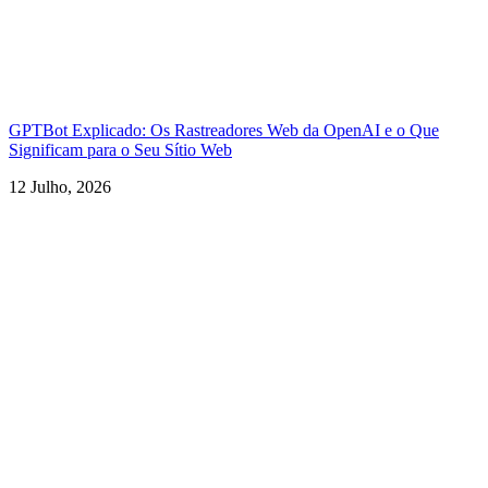
GPTBot Explicado: Os Rastreadores Web da OpenAI e o Que
Significam para o Seu Sítio Web
12 Julho, 2026