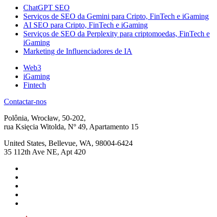
ChatGPT SEO
Serviços de SEO da Gemini para Cripto, FinTech e iGaming
AI SEO para Cripto, FinTech e iGaming
Serviços de SEO da Perplexity para criptomoedas, FinTech e
iGaming
Marketing de Influenciadores de IA
Web3
iGaming
Fintech
Contactar-nos
Polônia, Wrocław, 50-202,
rua Księcia Witolda, Nº 49, Apartamento 15
United States, Bellevue, WA, 98004-6424
35 112th Ave NE, Apt 420