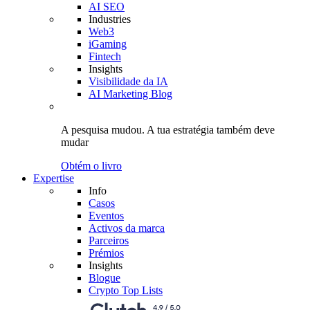
AI SEO
Industries
Web3
iGaming
Fintech
Insights
Visibilidade da IA
AI Marketing Blog
A pesquisa mudou.
A tua estratégia
também deve
mudar
Obtém o livro
Expertise
Info
Casos
Eventos
Activos da marca
Parceiros
Prémios
Insights
Blogue
Crypto Top Lists