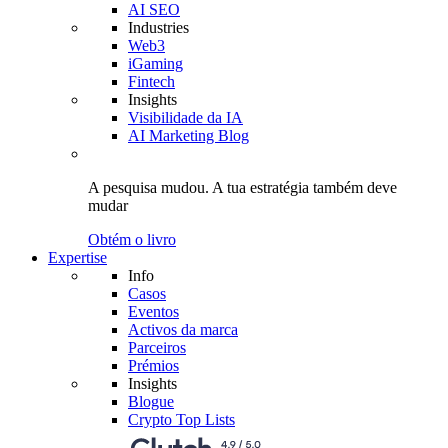
AI SEO
Industries
Web3
iGaming
Fintech
Insights
Visibilidade da IA
AI Marketing Blog
A pesquisa mudou.
A tua estratégia
também deve
mudar
Obtém o livro
Expertise
Info
Casos
Eventos
Activos da marca
Parceiros
Prémios
Insights
Blogue
Crypto Top Lists