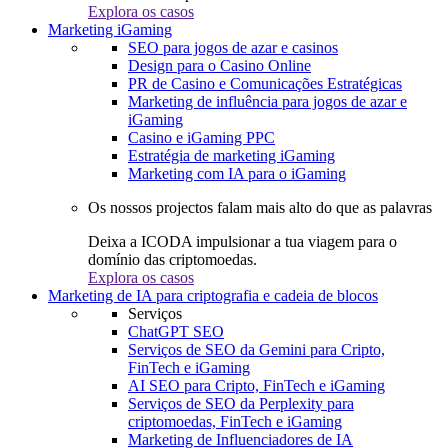
Explora os casos
Marketing iGaming
SEO para jogos de azar e casinos
Design para o Casino Online
PR de Casino e Comunicações Estratégicas
Marketing de influência para jogos de azar e
iGaming
Casino e iGaming PPC
Estratégia de marketing iGaming
Marketing com IA para o iGaming
Os nossos projectos falam mais alto do que as palavras
Deixa a ICODA impulsionar a tua viagem para o
domínio das criptomoedas.
Explora os casos
Marketing de IA para criptografia e cadeia de blocos
Serviços
ChatGPT SEO
Serviços de SEO da Gemini para Cripto,
FinTech e iGaming
AI SEO para Cripto, FinTech e iGaming
Serviços de SEO da Perplexity para
criptomoedas, FinTech e iGaming
Marketing de Influenciadores de IA