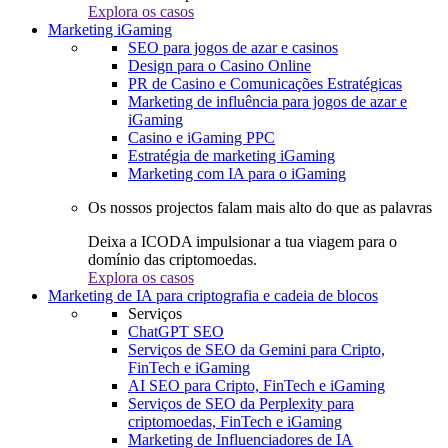
Explora os casos
Marketing iGaming
SEO para jogos de azar e casinos
Design para o Casino Online
PR de Casino e Comunicações Estratégicas
Marketing de influência para jogos de azar e
iGaming
Casino e iGaming PPC
Estratégia de marketing iGaming
Marketing com IA para o iGaming
Os nossos projectos falam mais alto do que as palavras
Deixa a ICODA impulsionar a tua viagem para o
domínio das criptomoedas.
Explora os casos
Marketing de IA para criptografia e cadeia de blocos
Serviços
ChatGPT SEO
Serviços de SEO da Gemini para Cripto,
FinTech e iGaming
AI SEO para Cripto, FinTech e iGaming
Serviços de SEO da Perplexity para
criptomoedas, FinTech e iGaming
Marketing de Influenciadores de IA