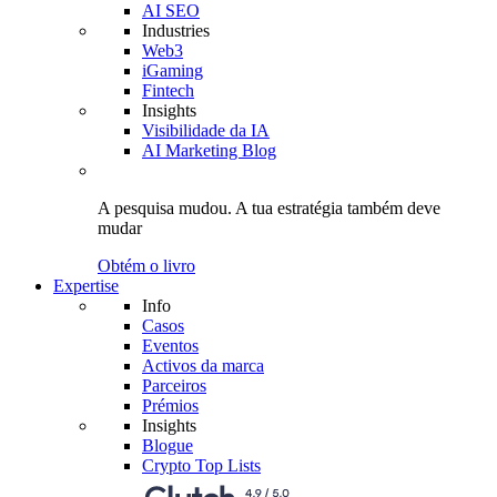
AI SEO
Industries
Web3
iGaming
Fintech
Insights
Visibilidade da IA
AI Marketing Blog
A pesquisa mudou.
A tua estratégia
também deve
mudar
Obtém o livro
Expertise
Info
Casos
Eventos
Activos da marca
Parceiros
Prémios
Insights
Blogue
Crypto Top Lists