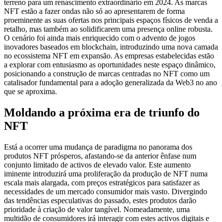
terreno para um renascimento extraordinário em 2024. As marcas
NFT estão a fazer ondas não só ao apresentarem de forma
proeminente as suas ofertas nos principais espaços físicos de venda a
retalho, mas também ao solidificarem uma presença online robusta.
O cenário foi ainda mais enriquecido com o advento de jogos
inovadores baseados em blockchain, introduzindo uma nova camada
no ecossistema NFT em expansão. As empresas estabelecidas estão
a explorar com entusiasmo as oportunidades neste espaço dinâmico,
posicionando a construção de marcas centradas no NFT como um
catalisador fundamental para a adoção generalizada da Web3 no ano
que se aproxima.
Moldando a próxima era de triunfo do
NFT
Está a ocorrer uma mudança de paradigma no panorama dos
produtos NFT prósperos, afastando-se da anterior ênfase num
conjunto limitado de activos de elevado valor. Este aumento
iminente introduzirá uma proliferação da produção de NFT numa
escala mais alargada, com preços estratégicos para satisfazer as
necessidades de um mercado consumidor mais vasto. Divergindo
das tendências especulativas do passado, estes produtos darão
prioridade à criação de valor tangível. Nomeadamente, uma
multidão de consumidores irá interagir com estes activos digitais e