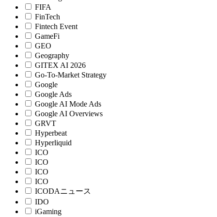
FIFA
FinTech
Fintech Event
GameFi
GEO
Geography
GITEX AI 2026
Go-To-Market Strategy
Google
Google Ads
Google AI Mode Ads
Google AI Overviews
GRVT
Hyperbeat
Hyperliquid
ICO
ICO
ICO
ICO
ICODAニュース
IDO
iGaming