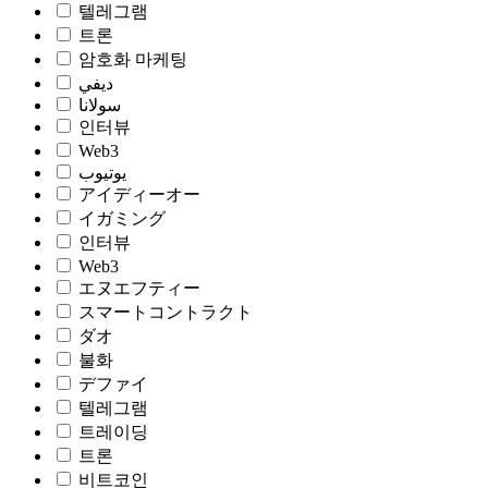
텔레그램
트론
암호화 마케팅
ديفي
سولانا
인터뷰
Web3
يوتيوب
アイディーオー
イガミング
인터뷰
Web3
エヌエフティー
スマートコントラクト
ダオ
불화
デファイ
텔레그램
트레이딩
트론
비트코인