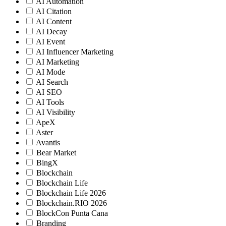
AI Automation
AI Citation
AI Content
AI Decay
AI Event
AI Influencer Marketing
AI Marketing
AI Mode
AI Search
AI SEO
AI Tools
AI Visibility
ApeX
Aster
Avantis
Bear Market
BingX
Blockchain
Blockchain Life
Blockchain Life 2026
Blockchain.RIO 2026
BlockCon Punta Cana
Branding