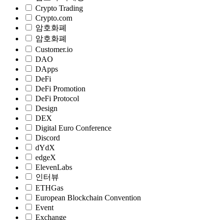
Crypto Trading
Crypto.com
암호화폐
암호화폐
Customer.io
DAO
DApps
DeFi
DeFi Promotion
DeFi Protocol
Design
DEX
Digital Euro Conference
Discord
dYdX
edgeX
ElevenLabs
인터뷰
ETHGas
European Blockchain Convention
Event
Exchange