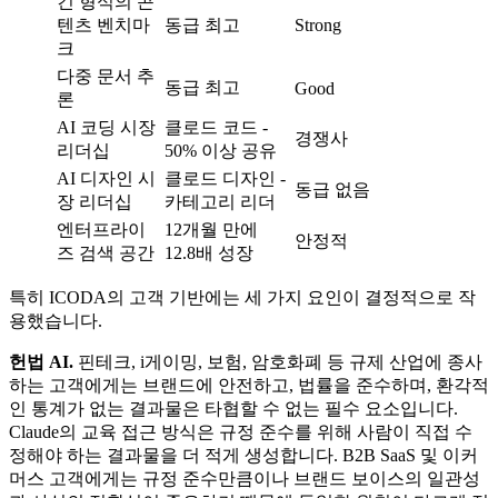
긴 형식의 콘
텐츠 벤치마
동급 최고
Strong
크
다중 문서 추
동급 최고
Good
론
AI 코딩 시장
클로드 코드 -
경쟁사
리더십
50% 이상 공유
AI 디자인 시
클로드 디자인 -
동급 없음
장 리더십
카테고리 리더
엔터프라이
12개월 만에
안정적
즈 검색 공간
12.8배 성장
특히 ICODA의 고객 기반에는 세 가지 요인이 결정적으로 작
용했습니다.
헌법 AI.
핀테크, i게이밍, 보험, 암호화폐 등 규제 산업에 종사
하는 고객에게는 브랜드에 안전하고, 법률을 준수하며, 환각적
인 통계가 없는 결과물은 타협할 수 없는 필수 요소입니다.
Claude의 교육 접근 방식은 규정 준수를 위해 사람이 직접 수
정해야 하는 결과물을 더 적게 생성합니다. B2B SaaS 및 이커
머스 고객에게는 규정 준수만큼이나 브랜드 보이스의 일관성