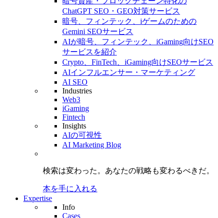
暗号資産・ブロックチェーン特化の
ChatGPT SEO・GEO対策サービス
暗号、フィンテック、iゲームのための
Gemini SEOサービス
AIが暗号、フィンテック、iGaming向けSEO
サービスを紹介
Crypto、FinTech、iGaming向けSEOサービス
AIインフルエンサー・マーケティング
AI SEO
Industries
Web3
iGaming
Fintech
Insights
AIの可視性
AI Marketing Blog
検索は変わった。
あなたの戦略も
変わるべきだ。
本を手に入れる
Expertise
Info
Cases