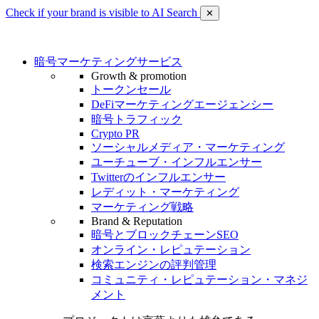
Check if your brand is visible to AI Search
✕
暗号マーケティングサービス
Growth & promotion
トークンセール
DeFiマーケティングエージェンシー
暗号トラフィック
Crypto PR
ソーシャルメディア・マーケティング
ユーチューブ・インフルエンサー
Twitterのインフルエンサー
レディット・マーケティング
マーケティング戦略
Brand & Reputation
暗号とブロックチェーンSEO
オンライン・レピュテーション
検索エンジンの評判管理
コミュニティ・レピュテーション・マネジ
メント