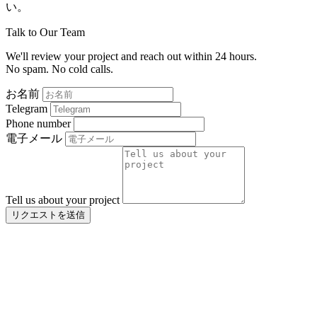
い。
Talk to Our Team
We'll review your project and reach out within 24 hours.
No spam. No cold calls.
お名前
Telegram
Phone number
電子メール
Tell us about your project
リクエストを送信