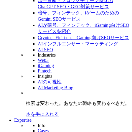
暗号資産・ブロックチェーン特化の
ChatGPT SEO・GEO対策サービス
暗号、フィンテック、iゲームのための
Gemini SEOサービス
AIが暗号、フィンテック、iGaming向けSEO
サービスを紹介
Crypto、FinTech、iGaming向けSEOサービス
AIインフルエンサー・マーケティング
AI SEO
Industries
Web3
iGaming
Fintech
Insights
AIの可視性
AI Marketing Blog
検索は変わった。
あなたの戦略も
変わるべきだ。
本を手に入れる
Expertise
Info
Cases