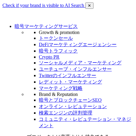
Check if your brand is visible to AI Search
✕
暗号マーケティングサービス
Growth & promotion
トークンセール
DeFiマーケティングエージェンシー
暗号トラフィック
Crypto PR
ソーシャルメディア・マーケティング
ユーチューブ・インフルエンサー
Twitterのインフルエンサー
レディット・マーケティング
マーケティング戦略
Brand & Reputation
暗号とブロックチェーンSEO
オンライン・レピュテーション
検索エンジンの評判管理
コミュニティ・レピュテーション・マネジ
メント