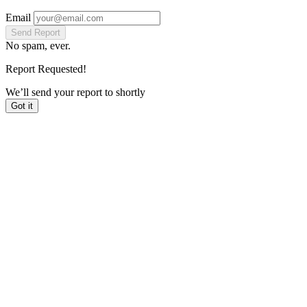
Email
Send Report
No spam, ever.
Report Requested!
We’ll send your report to
shortly
Got it