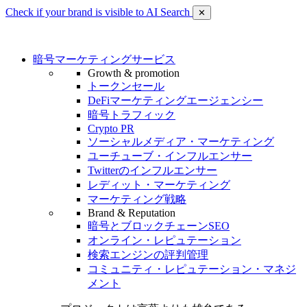
Check if your brand is visible to AI Search
✕
暗号マーケティングサービス
Growth & promotion
トークンセール
DeFiマーケティングエージェンシー
暗号トラフィック
Crypto PR
ソーシャルメディア・マーケティング
ユーチューブ・インフルエンサー
Twitterのインフルエンサー
レディット・マーケティング
マーケティング戦略
Brand & Reputation
暗号とブロックチェーンSEO
オンライン・レピュテーション
検索エンジンの評判管理
コミュニティ・レピュテーション・マネジ
メント