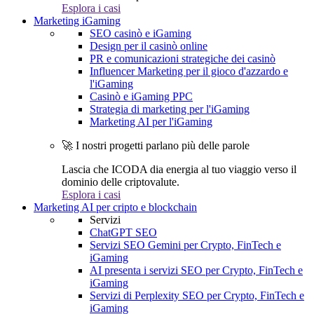
Esplora i casi
Marketing iGaming
SEO casinò e iGaming
Design per il casinò online
PR e comunicazioni strategiche dei casinò
Influencer Marketing per il gioco d'azzardo e
l'iGaming
Casinò e iGaming PPC
Strategia di marketing per l'iGaming
Marketing AI per l'iGaming
🚀 I nostri progetti parlano più delle parole
Lascia che ICODA dia energia al tuo viaggio verso il
dominio delle criptovalute.
Esplora i casi
Marketing AI per cripto e blockchain
Servizi
ChatGPT SEO
Servizi SEO Gemini per Crypto, FinTech e
iGaming
AI presenta i servizi SEO per Crypto, FinTech e
iGaming
Servizi di Perplexity SEO per Crypto, FinTech e
iGaming