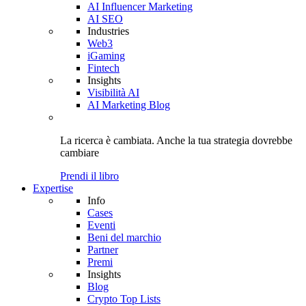
AI Influencer Marketing
AI SEO
Industries
Web3
iGaming
Fintech
Insights
Visibilità AI
AI Marketing Blog
La ricerca è cambiata. Anche
la tua strategia
dovrebbe
cambiare
Prendi il libro
Expertise
Info
Cases
Eventi
Beni del marchio
Partner
Premi
Insights
Blog
Crypto Top Lists