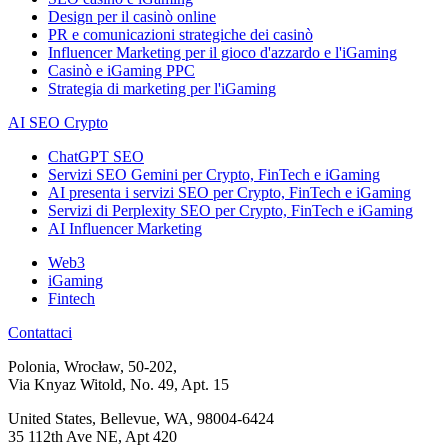
Design per il casinò online
PR e comunicazioni strategiche dei casinò
Influencer Marketing per il gioco d'azzardo e l'iGaming
Casinò e iGaming PPC
Strategia di marketing per l'iGaming
AI SEO Crypto
ChatGPT SEO
Servizi SEO Gemini per Crypto, FinTech e iGaming
AI presenta i servizi SEO per Crypto, FinTech e iGaming
Servizi di Perplexity SEO per Crypto, FinTech e iGaming
AI Influencer Marketing
Web3
iGaming
Fintech
Contattaci
Polonia, Wrocław, 50-202,
Via Knyaz Witold, No. 49, Apt. 15
United States, Bellevue, WA, 98004-6424
35 112th Ave NE, Apt 420