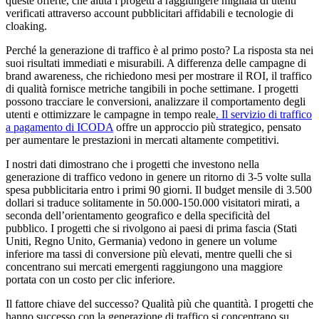
queste offerte, che aiuta i progetti a raggiungere migliaia di utenti
verificati attraverso account pubblicitari affidabili e tecnologie di
cloaking.
Perché la generazione di traffico è al primo posto? La risposta sta nei
suoi risultati immediati e misurabili. A differenza delle campagne di
brand awareness, che richiedono mesi per mostrare il ROI, il traffico
di qualità fornisce metriche tangibili in poche settimane. I progetti
possono tracciare le conversioni, analizzare il comportamento degli
utenti e ottimizzare le campagne in tempo reale
. Il servizio di traffico
a pagamento di ICODA
offre un approccio più strategico, pensato
per aumentare le prestazioni in mercati altamente competitivi.
I nostri dati dimostrano che i progetti che investono nella
generazione di traffico vedono in genere un ritorno di 3-5 volte sulla
spesa pubblicitaria entro i primi 90 giorni. Il budget mensile di 3.500
dollari si traduce solitamente in 50.000-150.000 visitatori mirati, a
seconda dell’orientamento geografico e della specificità del
pubblico. I progetti che si rivolgono ai paesi di prima fascia (Stati
Uniti, Regno Unito, Germania) vedono in genere un volume
inferiore ma tassi di conversione più elevati, mentre quelli che si
concentrano sui mercati emergenti raggiungono una maggiore
portata con un costo per clic inferiore.
Il fattore chiave del successo? Qualità più che quantità. I progetti che
hanno successo con la generazione di traffico si concentrano su