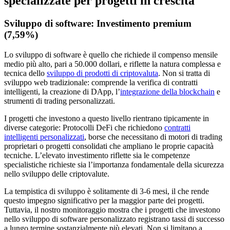
specializzate per progetti in crescita
Sviluppo di software: Investimento premium
(7,59%)
Lo sviluppo di software è quello che richiede il compenso mensile
medio più alto, pari a 50.000 dollari, e riflette la natura complessa e
tecnica dello
sviluppo di prodotti di criptovaluta
. Non si tratta di
sviluppo web tradizionale: comprende la verifica di contratti
intelligenti, la creazione di DApp, l’
integrazione della blockchain
e
strumenti di trading personalizzati.
I progetti che investono a questo livello rientrano tipicamente in
diverse categorie: Protocolli DeFi che richiedono
contratti
intelligenti personalizzati
, borse che necessitano di motori di trading
proprietari o progetti consolidati che ampliano le proprie capacità
tecniche. L’elevato investimento riflette sia le competenze
specialistiche richieste sia l’importanza fondamentale della sicurezza
nello sviluppo delle criptovalute.
La tempistica di sviluppo è solitamente di 3-6 mesi, il che rende
questo impegno significativo per la maggior parte dei progetti.
Tuttavia, il nostro monitoraggio mostra che i progetti che investono
nello sviluppo di software personalizzato registrano tassi di successo
a lungo termine sostanzialmente più elevati. Non si limitano a