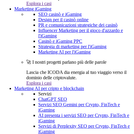
Esplora i casi
Marketing iGaming
SEO casinò e iGaming
Design per il casinò online
PR e comunicazioni strategiche dei casinò
Influencer Marketing per il gioco d'azzardo e
l'iGaming
Casinò e iGaming PPC
Strategia di marketing per l'iGaming
Marketing AI per l'iGaming
🚀 I nostri progetti parlano più delle parole
Lascia che ICODA dia energia al tuo viaggio verso il
dominio delle criptovalute.
Esplora i casi
Marketing AI per cripto e blockchain
Servizi
ChatGPT SEO
Servizi SEO Gemini per Crypto, FinTech e
iGaming
AI presenta i servizi SEO per Crypto, FinTech e
iGaming
Servizi di Perplexity SEO per Crypto, FinTech e
iGaming