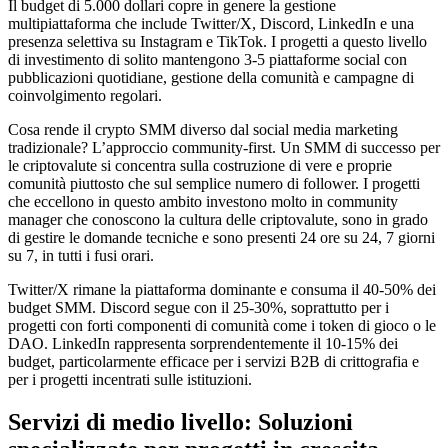
Il budget di 5.000 dollari copre in genere la gestione
multipiattaforma che include Twitter/X, Discord, LinkedIn e una
presenza selettiva su Instagram e TikTok. I progetti a questo livello
di investimento di solito mantengono 3-5 piattaforme social con
pubblicazioni quotidiane, gestione della comunità e campagne di
coinvolgimento regolari.
Cosa rende il crypto SMM diverso dal social media marketing
tradizionale? L’approccio community-first. Un SMM di successo per
le criptovalute si concentra sulla costruzione di vere e proprie
comunità piuttosto che sul semplice numero di follower. I progetti
che eccellono in questo ambito investono molto in community
manager che conoscono la cultura delle criptovalute, sono in grado
di gestire le domande tecniche e sono presenti 24 ore su 24, 7 giorni
su 7, in tutti i fusi orari.
Twitter/X rimane la piattaforma dominante e consuma il 40-50% dei
budget SMM. Discord segue con il 25-30%, soprattutto per i
progetti con forti componenti di comunità come i token di gioco o le
DAO. LinkedIn rappresenta sorprendentemente il 10-15% dei
budget, particolarmente efficace per i servizi B2B di crittografia e
per i progetti incentrati sulle istituzioni.
Servizi di medio livello: Soluzioni