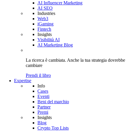
AI Influencer Marketing
AI SEO
Industries
Web3
iGaming
Fintech
Insights
Visibilità AI
AI Marketing Blog
La ricerca è cambiata. Anche
la tua strategia
dovrebbe
cambiare
Prendi il libro
Expertise
Info
Cases
Eventi
Beni del marchio
Partner
Premi
Insights
Blog
Crypto Top Lists