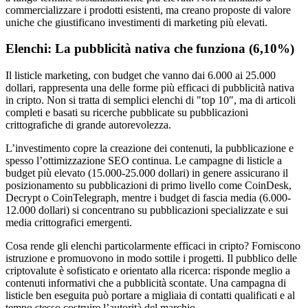
commercializzare i prodotti esistenti, ma creano proposte di valore
uniche che giustificano investimenti di marketing più elevati.
Elenchi: La pubblicità nativa che funziona (6,10%)
Il listicle marketing, con budget che vanno dai 6.000 ai 25.000
dollari, rappresenta una delle forme più efficaci di pubblicità nativa
in cripto. Non si tratta di semplici elenchi di "top 10″, ma di articoli
completi e basati su ricerche pubblicate su pubblicazioni
crittografiche di grande autorevolezza.
L’investimento copre la creazione dei contenuti, la pubblicazione e
spesso l’ottimizzazione SEO continua. Le campagne di listicle a
budget più elevato (15.000-25.000 dollari) in genere assicurano il
posizionamento su pubblicazioni di primo livello come CoinDesk,
Decrypt o CoinTelegraph, mentre i budget di fascia media (6.000-
12.000 dollari) si concentrano su pubblicazioni specializzate e sui
media crittografici emergenti.
Cosa rende gli elenchi particolarmente efficaci in cripto? Forniscono
istruzione e promuovono in modo sottile i progetti. Il pubblico delle
criptovalute è sofisticato e orientato alla ricerca: risponde meglio a
contenuti informativi che a pubblicità scontate. Una campagna di
listicle ben eseguita può portare a migliaia di contatti qualificati e al
tempo stesso costruire l’autorità del marchio.