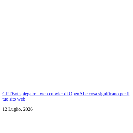
GPTBot spiegato: i web crawler di OpenAI e cosa significano per il
tuo sito web
12 Luglio, 2026