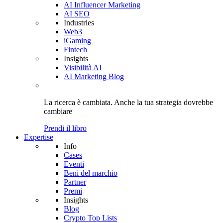
AI Influencer Marketing
AI SEO
Industries
Web3
iGaming
Fintech
Insights
Visibilità AI
AI Marketing Blog
La ricerca è cambiata. Anche
la tua strategia
dovrebbe
cambiare
Prendi il libro
Expertise
Info
Cases
Eventi
Beni del marchio
Partner
Premi
Insights
Blog
Crypto Top Lists