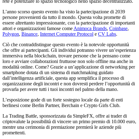
rete e potenziare lo spazio tecnologico nello spazio decentralizzato.
L’anno scorso questo evento ha visto la partecipazione di 2039
persone provenienti da tutto il mondo. Questa volta promette di
essere altrettanto impressionante, con la partecipazione di importanti
attori e organizzazioni famose come
Animoca Brands
,
Coinbase
,
Polygon
,
Binance
,
Internet Computer Protocol
e
CV Labs
.
Ciò che contraddistingue questo evento è la notevole opportunità
che offre ai partecipanti. Gli individui potranno vivere un’esperienza
immersiva nella blockchain, trovare persone che la pensano come
loro e avviare collaborazioni fruttuose non solo offline ma anche in
modalità online. Come? Grazie a un’applicazione di networking per
smartphone dotata di un sistema di matchmaking guidato
dall’intelligenza artificiale, questa app semplifica il processo di
organizzazione degli incontri e non dovresti perdere l’opportunità di
provarla per avere tutti i tuoi incontri nel palmo della mano.
L’esposizione gode di un forte sostegno locale da parte di enti
berlinesi come Berlin Partner, Berchain e Crypto Girls Club.
La Trading Battle, sponsorizzata da SimpleFX, offre ai trader di
criptovalute la possibilità di vincere un primo premio di 10.000 euro,
mentre una cerimonia di premiazione premierà le aziende più
promettenti.