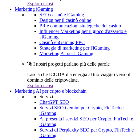
Esplora i casi
Marketing iGaming
SEO casinò e iGaming
Design per il casinò online
PR e comunicazioni strategiche dei casinò
Influencer Marketing per il gioco d'azzardo e
l'iGaming
Casinò e iGaming PPC
Strategia di marketing per l'iGaming
Marketing AI per l'iGaming
🚀 I nostri progetti parlano più delle parole
Lascia che ICODA dia energia al tuo viaggio verso il
dominio delle criptovalute.
Esplora i casi
Marketing AI per cripto e blockchain
Servizi
ChatGPT SEO
Servizi SEO Gemini per Crypto, FinTech e
iGaming
AI presenta i servizi SEO per Crypto, FinTech e
iGaming
Servizi di Perplexity SEO per Crypto, FinTech e
iGaming