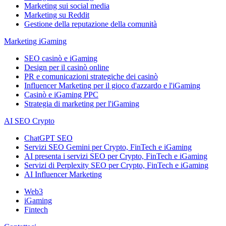
Marketing sui social media
Marketing su Reddit
Gestione della reputazione della comunità
Marketing iGaming
SEO casinò e iGaming
Design per il casinò online
PR e comunicazioni strategiche dei casinò
Influencer Marketing per il gioco d'azzardo e l'iGaming
Casinò e iGaming PPC
Strategia di marketing per l'iGaming
AI SEO Crypto
ChatGPT SEO
Servizi SEO Gemini per Crypto, FinTech e iGaming
AI presenta i servizi SEO per Crypto, FinTech e iGaming
Servizi di Perplexity SEO per Crypto, FinTech e iGaming
AI Influencer Marketing
Web3
iGaming
Fintech