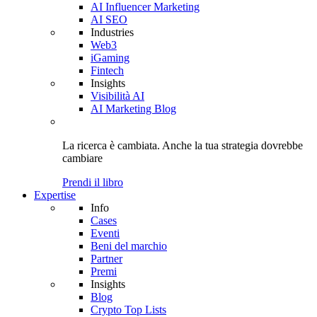
AI Influencer Marketing
AI SEO
Industries
Web3
iGaming
Fintech
Insights
Visibilità AI
AI Marketing Blog
La ricerca è cambiata. Anche
la tua strategia
dovrebbe
cambiare
Prendi il libro
Expertise
Info
Cases
Eventi
Beni del marchio
Partner
Premi
Insights
Blog
Crypto Top Lists