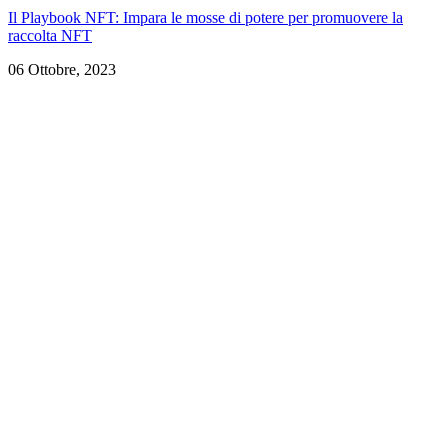
Il Playbook NFT: Impara le mosse di potere per promuovere la
raccolta NFT
06 Ottobre, 2023