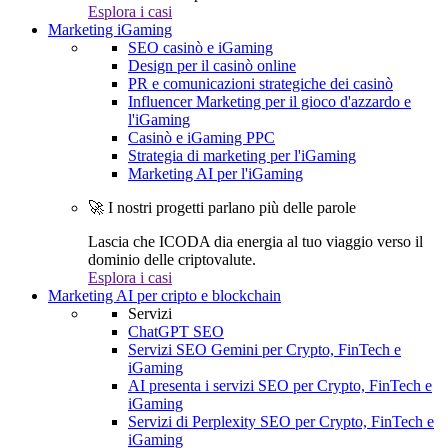
Esplora i casi
Marketing iGaming
SEO casinò e iGaming
Design per il casinò online
PR e comunicazioni strategiche dei casinò
Influencer Marketing per il gioco d'azzardo e
l'iGaming
Casinò e iGaming PPC
Strategia di marketing per l'iGaming
Marketing AI per l'iGaming
🚀 I nostri progetti parlano più delle parole
Lascia che ICODA dia energia al tuo viaggio verso il
dominio delle criptovalute.
Esplora i casi
Marketing AI per cripto e blockchain
Servizi
ChatGPT SEO
Servizi SEO Gemini per Crypto, FinTech e
iGaming
AI presenta i servizi SEO per Crypto, FinTech e
iGaming
Servizi di Perplexity SEO per Crypto, FinTech e
iGaming