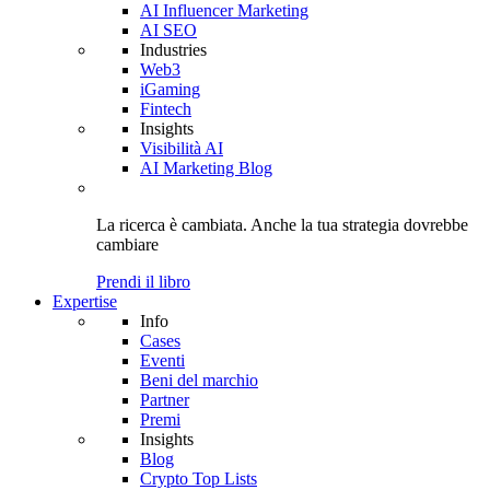
AI Influencer Marketing
AI SEO
Industries
Web3
iGaming
Fintech
Insights
Visibilità AI
AI Marketing Blog
La ricerca è cambiata. Anche
la tua strategia
dovrebbe
cambiare
Prendi il libro
Expertise
Info
Cases
Eventi
Beni del marchio
Partner
Premi
Insights
Blog
Crypto Top Lists