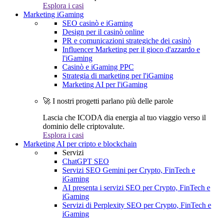
Esplora i casi
Marketing iGaming
SEO casinò e iGaming
Design per il casinò online
PR e comunicazioni strategiche dei casinò
Influencer Marketing per il gioco d'azzardo e
l'iGaming
Casinò e iGaming PPC
Strategia di marketing per l'iGaming
Marketing AI per l'iGaming
🚀 I nostri progetti parlano più delle parole
Lascia che ICODA dia energia al tuo viaggio verso il
dominio delle criptovalute.
Esplora i casi
Marketing AI per cripto e blockchain
Servizi
ChatGPT SEO
Servizi SEO Gemini per Crypto, FinTech e
iGaming
AI presenta i servizi SEO per Crypto, FinTech e
iGaming
Servizi di Perplexity SEO per Crypto, FinTech e
iGaming