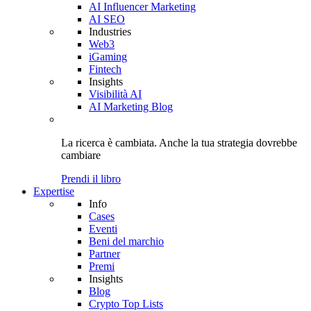
AI Influencer Marketing
AI SEO
Industries
Web3
iGaming
Fintech
Insights
Visibilità AI
AI Marketing Blog
La ricerca è cambiata. Anche
la tua strategia
dovrebbe
cambiare
Prendi il libro
Expertise
Info
Cases
Eventi
Beni del marchio
Partner
Premi
Insights
Blog
Crypto Top Lists