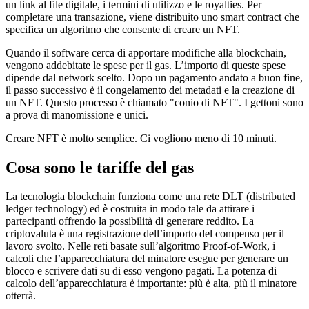
un link al file digitale, i termini di utilizzo e le royalties. Per
completare una transazione, viene distribuito uno smart contract che
specifica un algoritmo che consente di creare un NFT.
Quando il software cerca di apportare modifiche alla blockchain,
vengono addebitate le spese per il gas. L’importo di queste spese
dipende dal network scelto. Dopo un pagamento andato a buon fine,
il passo successivo è il congelamento dei metadati e la creazione di
un NFT. Questo processo è chiamato "conio di NFT". I gettoni sono
a prova di manomissione e unici.
Creare NFT è molto semplice. Ci vogliono meno di 10 minuti.
Cosa sono le tariffe del gas
La tecnologia blockchain funziona come una rete DLT (distributed
ledger technology) ed è costruita in modo tale da attirare i
partecipanti offrendo la possibilità di generare reddito. La
criptovaluta è una registrazione dell’importo del compenso per il
lavoro svolto. Nelle reti basate sull’algoritmo Proof-of-Work, i
calcoli che l’apparecchiatura del minatore esegue per generare un
blocco e scrivere dati su di esso vengono pagati. La potenza di
calcolo dell’apparecchiatura è importante: più è alta, più il minatore
otterrà.