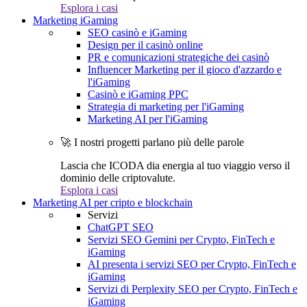
Esplora i casi
Marketing iGaming
SEO casinò e iGaming
Design per il casinò online
PR e comunicazioni strategiche dei casinò
Influencer Marketing per il gioco d'azzardo e
l'iGaming
Casinò e iGaming PPC
Strategia di marketing per l'iGaming
Marketing AI per l'iGaming
🚀 I nostri progetti parlano più delle parole
Lascia che ICODA dia energia al tuo viaggio verso il
dominio delle criptovalute.
Esplora i casi
Marketing AI per cripto e blockchain
Servizi
ChatGPT SEO
Servizi SEO Gemini per Crypto, FinTech e
iGaming
AI presenta i servizi SEO per Crypto, FinTech e
iGaming
Servizi di Perplexity SEO per Crypto, FinTech e
iGaming