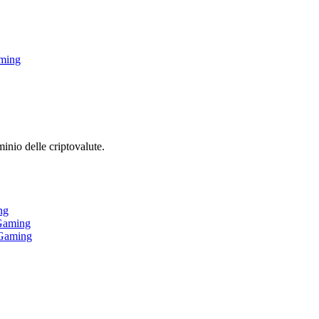
aming
inio delle criptovalute.
ng
iGaming
iGaming