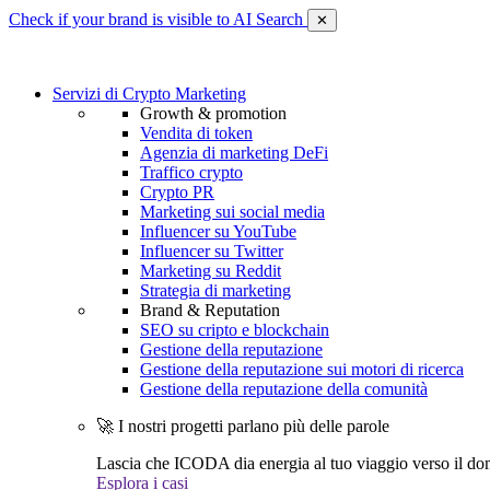
Check if your brand is visible to AI Search
✕
Servizi di Crypto Marketing
Growth & promotion
Vendita di token
Agenzia di marketing DeFi
Traffico crypto
Crypto PR
Marketing sui social media
Influencer su YouTube
Influencer su Twitter
Marketing su Reddit
Strategia di marketing
Brand & Reputation
SEO su cripto e blockchain
Gestione della reputazione
Gestione della reputazione sui motori di ricerca
Gestione della reputazione della comunità
🚀 I nostri progetti parlano più delle parole
Lascia che ICODA dia energia al tuo viaggio verso il dom
Esplora i casi