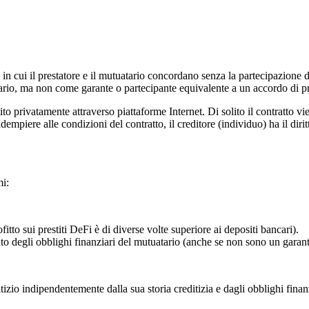
 in cui il prestatore e il mutuatario concordano senza la partecipazione de
ario, ma non come garante o partecipante equivalente a un accordo di pr
tito privatamente attraverso piattaforme Internet. Di solito il contratto 
mpiere alle condizioni del contratto, il creditore (individuo) ha il diritto
mi:
fitto sui prestiti DeFi è di diverse volte superiore ai depositi bancari).
 degli obblighi finanziari del mutuatario (anche se non sono un garante
tizio indipendentemente dalla sua storia creditizia e dagli obblighi finanz