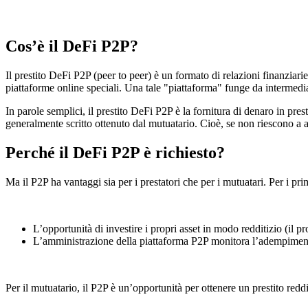
Cos’è il DeFi P2P?
Il prestito DeFi P2P (peer to peer) è un formato di relazioni finanziarie
piattaforme online speciali. Una tale "piattaforma" funge da intermedi
In parole semplici, il prestito DeFi P2P è la fornitura di denaro in pres
generalmente scritto ottenuto dal mutuatario. Cioè, se non riescono a ade
Perché il DeFi P2P è richiesto?
Ma il P2P ha vantaggi sia per i prestatori che per i mutuatari. Per i pri
L’opportunità di investire i propri asset in modo redditizio (il pro
L’amministrazione della piattaforma P2P monitora l’adempimento
Per il mutuatario, il P2P è un’opportunità per ottenere un prestito reddi