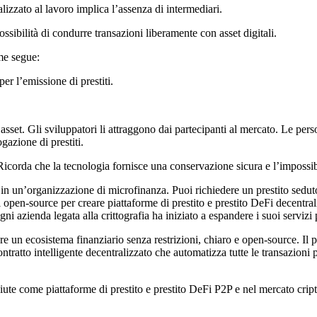
lizzato al lavoro implica l’assenza di intermediari.
ssibilità di condurre transazioni liberamente con asset digitali.
me segue:
er l’emissione di prestiti.
i asset. Gli sviluppatori li attraggono dai partecipanti al mercato. Le pe
ogazione di prestiti.
corda che la tecnologia fornisce una conservazione sicura e l’impossibili
o in un’organizzazione di microfinanza. Puoi richiedere un prestito sedu
pen-source per creare piattaforme di prestito e prestito DeFi decentrali
ni azienda legata alla crittografia ha iniziato a espandere i suoi servizi p
re un ecosistema finanziario senza restrizioni, chiaro e open-source. Il pre
ratto intelligente decentralizzato che automatizza tutte le transazioni pe
ciute come piattaforme di prestito e prestito DeFi P2P e nel mercato crip