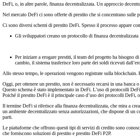
DeFi, o, in altre parole, finanza decentralizzata. Un approccio decentra
Nel mercato DeFi ci sono offerte di prestito che si concentrano sulle po
Ci sono diversi schemi di prestito DeFi. Spesso il processo appare co
Gli sviluppatori creano un protocollo di finanza decentralizzata p
Per iniziare a erogare prestiti, il team del progetto ha bisogno d
cambio, il sistema trasferisce loro parte dei soldi ricevuti dall’er
Allo stesso tempo, le operazioni vengono registrate sulla blockchain. Ri
Oggi, per ottenere un prestito, non è necessario recarsi in una banca 
Questo schema è stato implementato in DeFi. L’uso di protocolli DeFi o
Poiché il prestito DeFi è il principale caso d’uso dei protocolli DeFi, og
Il termine DeFi si riferisce alla finanza decentralizzata, che mira a crea
un ambiente decentralizzato senza autorizzazioni, che dispone di un cont
parti.
Le piattaforme che offrono questi tipi di servizi di credito sono conos
che forniscono soluzioni di prestito e prestito DeFi P2P.