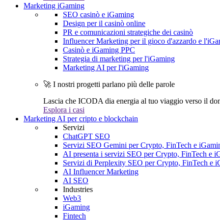
Marketing iGaming
SEO casinò e iGaming
Design per il casinò online
PR e comunicazioni strategiche dei casinò
Influencer Marketing per il gioco d'azzardo e l'iG
Casinò e iGaming PPC
Strategia di marketing per l'iGaming
Marketing AI per l'iGaming
🚀 I nostri progetti parlano più delle parole
Lascia che ICODA dia energia al tuo viaggio verso il dom
Esplora i casi
Marketing AI per cripto e blockchain
Servizi
ChatGPT SEO
Servizi SEO Gemini per Crypto, FinTech e iGami
AI presenta i servizi SEO per Crypto, FinTech e 
Servizi di Perplexity SEO per Crypto, FinTech e 
AI Influencer Marketing
AI SEO
Industries
Web3
iGaming
Fintech