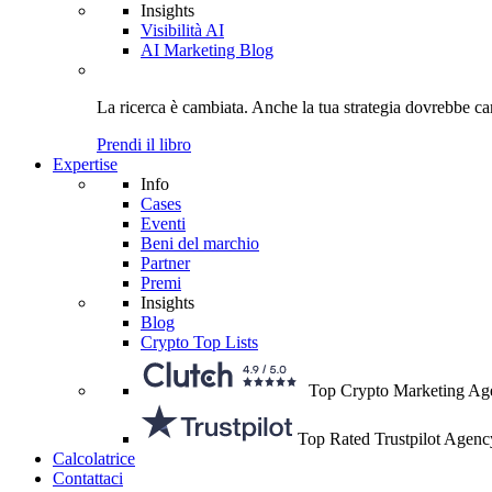
Insights
Visibilità AI
AI Marketing Blog
La ricerca è cambiata. Anche
la tua strategia
dovrebbe ca
Prendi il libro
Expertise
Info
Cases
Eventi
Beni del marchio
Partner
Premi
Insights
Blog
Crypto Top Lists
Top Crypto Marketing Ag
Top Rated Trustpilot Agenc
Calcolatrice
Contattaci