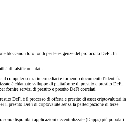
rsone bloccano i loro fondi per le esigenze del protocollo DeFi. In
tà di falsificare i dati.
to al computer senza intermediari e fornendo documenti d’identità.
zzate è chiamato sviluppo di piattaforme di prestito e prestito DeFi.
er fornire servizi di prestito e prestito DeFi correlati.
stito DeFi è il processo di offerta e prestito di asset criptovalutari in
r il prestito DeFi di criptovalute senza la partecipazione di terze
to sono disponibili applicazioni decentralizzate (Dapps) più popolari