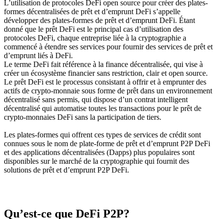
L’utilisation de protocoles DeFi open source pour créer des plates-
formes décentralisées de prêt et d’emprunt DeFi s’appelle
développer des plates-formes de prêt et d’emprunt DeFi. Étant
donné que le prêt DeFi est le principal cas d’utilisation des
protocoles DeFi, chaque entreprise liée à la cryptographie a
commencé à étendre ses services pour fournir des services de prêt et
d’emprunt liés à DeFi.
Le terme DeFi fait référence à la finance décentralisée, qui vise à
créer un écosystème financier sans restriction, clair et open source.
Le prêt DeFi est le processus consistant à offrir et à emprunter des
actifs de crypto-monnaie sous forme de prêt dans un environnement
décentralisé sans permis, qui dispose d’un contrat intelligent
décentralisé qui automatise toutes les transactions pour le prêt de
crypto-monnaies DeFi sans la participation de tiers.
Les plates-formes qui offrent ces types de services de crédit sont
connues sous le nom de plate-forme de prêt et d’emprunt P2P DeFi
et des applications décentralisées (Dapps) plus populaires sont
disponibles sur le marché de la cryptographie qui fournit des
solutions de prêt et d’emprunt P2P DeFi.
Qu’est-ce que DeFi P2P?