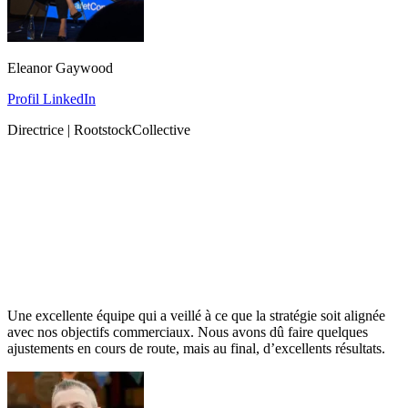
Eleanor Gaywood
Profil LinkedIn
Directrice | RootstockCollective
Une excellente équipe qui a veillé à ce que la stratégie soit alignée
avec nos objectifs commerciaux. Nous avons dû faire quelques
ajustements en cours de route, mais au final, d’excellents résultats.