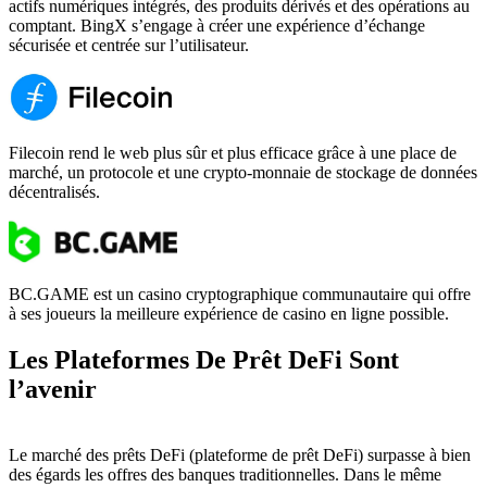
actifs numériques intégrés, des produits dérivés et des opérations au
comptant. BingX s’engage à créer une expérience d’échange
sécurisée et centrée sur l’utilisateur.
Filecoin rend le web plus sûr et plus efficace grâce à une place de
marché, un protocole et une crypto-monnaie de stockage de données
décentralisés.
BC.GAME est un casino cryptographique communautaire qui offre
à ses joueurs la meilleure expérience de casino en ligne possible.
Les Plateformes De Prêt DeFi Sont
l’avenir
Le marché des prêts DeFi (plateforme de prêt DeFi) surpasse à bien
des égards les offres des banques traditionnelles. Dans le même