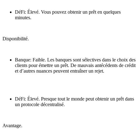
DéFi: Élevé. Vous pouvez obtenir un prêt en quelques
minutes.
Disponibilité.
Banque: Faible. Les banques sont sélectives dans le choix des
clients pour émettre un prêt. De mauvais antécédents de crédit
et d’autres nuances peuvent entraîner un rejet.
DéFi: Élevé. Presque tout le monde peut obtenir un prêt dans
un protocole décentralisé.
Avantage.