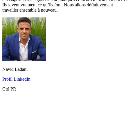
Ils savent vraiment ce qu’ils font. Nous allons définitivement
travailler ensemble à nouveau.
Navid Ladani
Profil LinkedIn
Ctrl PR