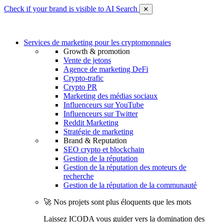
Check if your brand is visible to AI Search
✕
Services de marketing pour les cryptomonnaies
Growth & promotion
Vente de jetons
Agence de marketing DeFi
Crypto-trafic
Crypto PR
Marketing des médias sociaux
Influenceurs sur YouTube
Influenceurs sur Twitter
Reddit Marketing
Stratégie de marketing
Brand & Reputation
SEO crypto et blockchain
Gestion de la réputation
Gestion de la réputation des moteurs de
recherche
Gestion de la réputation de la communauté
🚀 Nos projets sont plus éloquents que les mots
Laissez ICODA vous guider vers la domination des