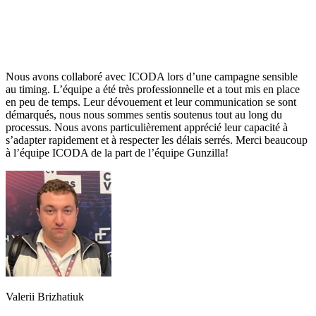
Nous avons collaboré avec ICODA lors d’une campagne sensible
au timing. L’équipe a été très professionnelle et a tout mis en place
en peu de temps. Leur dévouement et leur communication se sont
démarqués, nous nous sommes sentis soutenus tout au long du
processus. Nous avons particulièrement apprécié leur capacité à
s’adapter rapidement et à respecter les délais serrés. Merci beaucoup
à l’équipe ICODA de la part de l’équipe Gunzilla!
Valerii Brizhatiuk