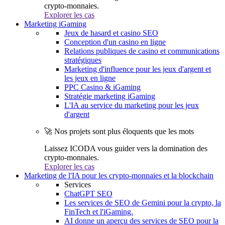
crypto-monnaies.
Explorer les cas
Marketing iGaming
Jeux de hasard et casino SEO
Conception d'un casino en ligne
Relations publiques de casino et communications
stratégiques
Marketing d'influence pour les jeux d'argent et
les jeux en ligne
PPC Casino & iGaming
Stratégie marketing iGaming
L'IA au service du marketing pour les jeux
d'argent
🚀 Nos projets sont plus éloquents que les mots
Laissez ICODA vous guider vers la domination des
crypto-monnaies.
Explorer les cas
Marketing de l'IA pour les crypto-monnaies et la blockchain
Services
ChatGPT SEO
Les services de SEO de Gemini pour la crypto, la
FinTech et l'iGaming.
AI donne un aperçu des services de SEO pour la