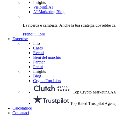
Insights
Visibilità AI
AI Marketing Blog
La ricerca è cambiata. Anche
la tua strategia
dovrebbe ca
Prendi il libro
Expertise
Info
Cases
Eventi
Beni del marchio
Partner
Premi
Insights
Blog
Crypto Top Lists
Top Crypto Marketing Ag
Top Rated Trustpilot Agenc
Calcolatrice
Contattaci