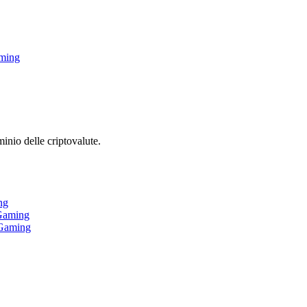
aming
inio delle criptovalute.
ng
iGaming
iGaming