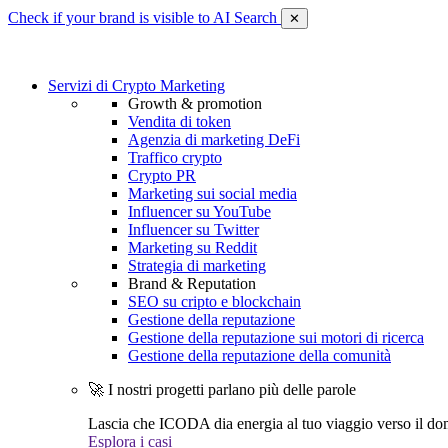
Check if your brand is visible to AI Search
✕
Servizi di Crypto Marketing
Growth & promotion
Vendita di token
Agenzia di marketing DeFi
Traffico crypto
Crypto PR
Marketing sui social media
Influencer su YouTube
Influencer su Twitter
Marketing su Reddit
Strategia di marketing
Brand & Reputation
SEO su cripto e blockchain
Gestione della reputazione
Gestione della reputazione sui motori di ricerca
Gestione della reputazione della comunità
🚀 I nostri progetti parlano più delle parole
Lascia che ICODA dia energia al tuo viaggio verso il dom
Esplora i casi