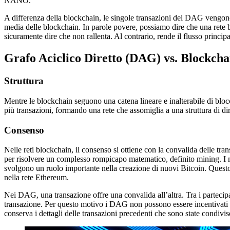
NANO.
A differenza della blockchain, le singole transazioni del DAG vengono 
media delle blockchain. In parole povere, possiamo dire che una rete 
sicuramente dire che non rallenta. Al contrario, rende il flusso principa
Grafo Aciclico Diretto (DAG) vs. Blockcha
Struttura
Mentre le blockchain seguono una catena lineare e inalterabile di blocc
più transazioni, formando una rete che assomiglia a una struttura di dir
Consenso
Nelle reti blockchain, il consenso si ottiene con la convalida delle tr
per risolvere un complesso rompicapo matematico, definito mining. I m
svolgono un ruolo importante nella creazione di nuovi Bitcoin. Questo 
nella rete Ethereum.
Nei DAG, una transazione offre una convalida all’altra. Tra i partecipa
transazione. Per questo motivo i DAG non possono essere incentivati 
conserva i dettagli delle transazioni precedenti che sono state condivise