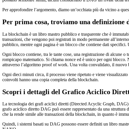
Per approfondire l’argomento, diamo un’occhiata più da vicino a queste
Per prima cosa, troviamo una definizione 
La blockchain è un libro mastro pubblico e trasparente che è immutabil
transazioni, che vengono poi registrati in modo permanente all’interno 
pubblico, mentre ogni pagina è un blocco che contiene dati specifici
Ogni blocco contiene, tra le tante cose, una registrazione di alcune o
rompicapo matematico. Si chiama nonce ed è unico per ogni blocco. No
attraverso l’algoritmo proof of work. Una volta convalidato, il nuovo 
Ogni dieci minuti circa, il processo viene ripetuto e viene visualizzat
coinvolti hanno una copia completa della blockchain.
Scopri i dettagli del Grafico Aciclico Diret
La tecnologia dei grafi aciclici diretti (Directed Acyclic Graph, DAG) 
grafo aciclico diretto DAG può essere rappresentato da una struttura di 
che la rende simile alle transazioni della blockchain, in quanto è imm
Quindi, i sistemi basati su DAG possono essere definiti un libro mastr