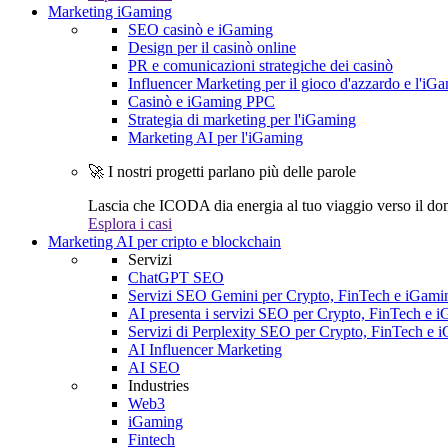
Marketing iGaming
SEO casinò e iGaming
Design per il casinò online
PR e comunicazioni strategiche dei casinò
Influencer Marketing per il gioco d'azzardo e l'iG
Casinò e iGaming PPC
Strategia di marketing per l'iGaming
Marketing AI per l'iGaming
🚀 I nostri progetti parlano più delle parole
Lascia che ICODA dia energia al tuo viaggio verso il dom
Esplora i casi
Marketing AI per cripto e blockchain
Servizi
ChatGPT SEO
Servizi SEO Gemini per Crypto, FinTech e iGami
AI presenta i servizi SEO per Crypto, FinTech e 
Servizi di Perplexity SEO per Crypto, FinTech e 
AI Influencer Marketing
AI SEO
Industries
Web3
iGaming
Fintech