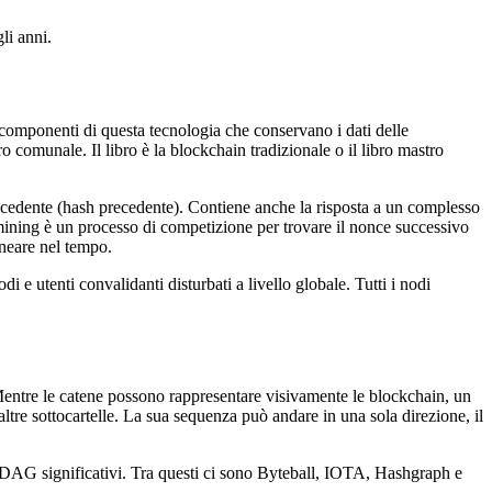
li anni.
 componenti di questa tecnologia che conservano i dati delle
 comunale. Il libro è la blockchain tradizionale o il libro mastro
precedente (hash precedente). Contiene anche la risposta a un complesso
ining è un processo di competizione per trovare il nonce successivo
ineare nel tempo.
 e utenti convalidanti disturbati a livello globale. Tutti i nodi
. Mentre le catene possono rappresentare visivamente le blockchain, un
altre sottocartelle. La sua sequenza può andare in una sola direzione, il
ti DAG significativi. Tra questi ci sono Byteball, IOTA, Hashgraph e