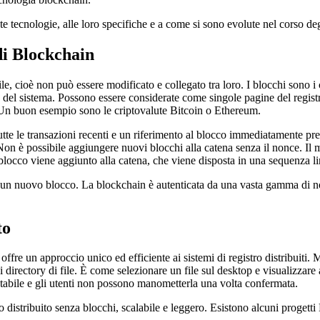
 tecnologie, alle loro specifiche e a come si sono evolute nel corso deg
di Blockchain
e, cioè non può essere modificato e collegato tra loro. I blocchi sono i
del sistema. Possono essere considerate come singole pagine del registro
. Un buon esempio sono le criptovalute Bitcoin o Ethereum.
 tutte le transazioni recenti e un riferimento al blocco immediatamente 
n è possibile aggiungere nuovi blocchi alla catena senza il nonce. Il m
blocco viene aggiunto alla catena, che viene disposta in una sequenza l
o un nuovo blocco. La blockchain è autenticata da una vasta gamma di nodi
to
offre un approccio unico ed efficiente ai sistemi di registro distribuiti
directory di file. È come selezionare un file sul desktop e visualizzare 
utabile e gli utenti non possono manometterla una volta confermata.
o distribuito senza blocchi, scalabile e leggero. Esistono alcuni proget