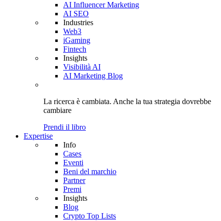
AI Influencer Marketing
AI SEO
Industries
Web3
iGaming
Fintech
Insights
Visibilità AI
AI Marketing Blog
La ricerca è cambiata. Anche
la tua strategia
dovrebbe
cambiare
Prendi il libro
Expertise
Info
Cases
Eventi
Beni del marchio
Partner
Premi
Insights
Blog
Crypto Top Lists