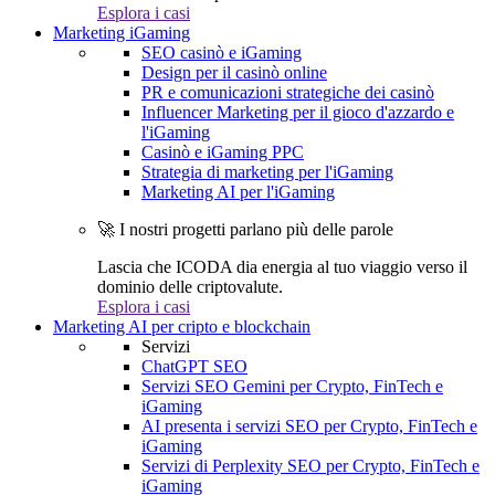
Esplora i casi
Marketing iGaming
SEO casinò e iGaming
Design per il casinò online
PR e comunicazioni strategiche dei casinò
Influencer Marketing per il gioco d'azzardo e
l'iGaming
Casinò e iGaming PPC
Strategia di marketing per l'iGaming
Marketing AI per l'iGaming
🚀 I nostri progetti parlano più delle parole
Lascia che ICODA dia energia al tuo viaggio verso il
dominio delle criptovalute.
Esplora i casi
Marketing AI per cripto e blockchain
Servizi
ChatGPT SEO
Servizi SEO Gemini per Crypto, FinTech e
iGaming
AI presenta i servizi SEO per Crypto, FinTech e
iGaming
Servizi di Perplexity SEO per Crypto, FinTech e
iGaming