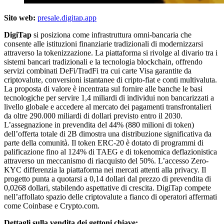
Sito web:
presale.digitap.app
DigiTap
si posiziona come infrastruttura omni-bancaria che
consente alle istituzioni finanziarie tradizionali di modernizzarsi
attraverso la tokenizzazione. La piattaforma si rivolge al divario tra i
sistemi bancari tradizionali e la tecnologia blockchain, offrendo
servizi combinati DeFi/TradFi tra cui carte Visa garantite da
criptovalute, conversioni istantanee di cripto-fiat e conti multivaluta.
La proposta di valore è incentrata sul fornire alle banche le basi
tecnologiche per servire 1,4 miliardi di individui non bancarizzati a
livello globale e accedere al mercato dei pagamenti transfrontalieri
da oltre 290.000 miliardi di dollari previsto entro il 2030.
L’assegnazione in prevendita del 44% (880 milioni di token)
dell’offerta totale di 2B dimostra una distribuzione significativa da
parte della comunità. Il token ERC-20 è dotato di programmi di
palificazione fino al 124% di TAEG e di tokenomica deflazionistica
attraverso un meccanismo di riacquisto del 50%. L’accesso Zero-
KYC differenzia la piattaforma nei mercati attenti alla privacy. Il
progetto punta a quotarsi a 0,14 dollari dal prezzo di prevendita di
0,0268 dollari, stabilendo aspettative di crescita. DigiTap compete
nell’affollato spazio delle criptovalute a fianco di operatori affermati
come Coinbase e Crypto.com.
Dettagli sulla vendita dei gettoni chiave: